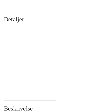
Detaljer
...
...
...
...
...
...
...
...
...
...
...
...
Beskrivelse