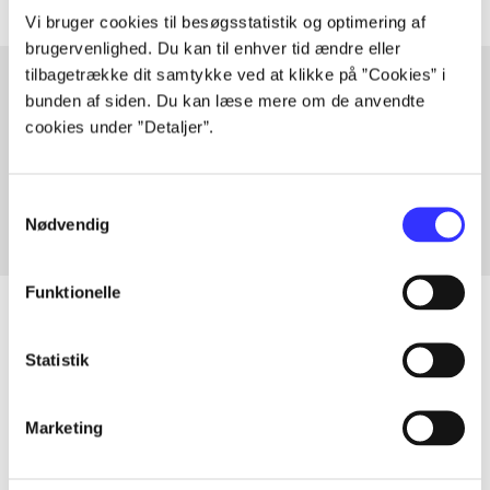
Vi bruger cookies til besøgsstatistik og optimering af
brugervenlighed. Du kan til enhver tid ændre eller
tilbagetrække dit samtykke ved at klikke på ”Cookies” i
bunden af siden. Du kan læse mere om de anvendte
cookies under ”Detaljer”.
Artikler med samme emner
Fra
Samtykkevalg
Nødvendig
Funktionelle
Statistik
Artikler
Alle registrerede artikler fordelt på udgivelser
Marketing
...