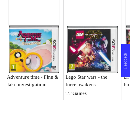
Feedback
Adventure time - Finn &
Lego Star wars - the
Dr
Jake investigations
force awakens
bu
TT Games