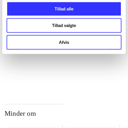
Tillad alle
...
Tillad valgte
...
Afvis
...
...
Minder om