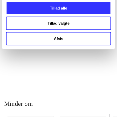
Tillad alle
...
Tillad valgte
...
Afvis
...
...
Minder om