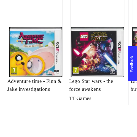
Feedback
Adventure time - Finn &
Lego Star wars - the
Dr
Jake investigations
force awakens
bu
TT Games