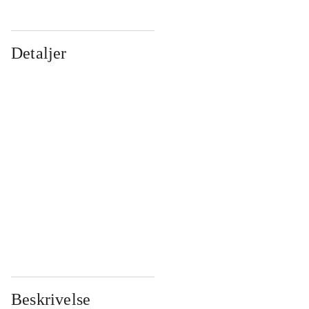
Detaljer
...
...
...
...
...
...
...
...
...
...
...
...
Beskrivelse