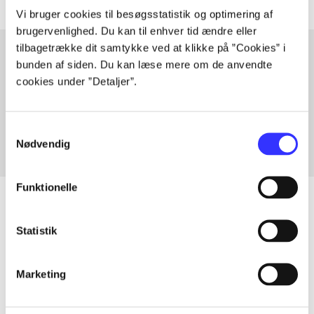
Vi bruger cookies til besøgsstatistik og optimering af
brugervenlighed. Du kan til enhver tid ændre eller
tilbagetrække dit samtykke ved at klikke på ”Cookies” i
bunden af siden. Du kan læse mere om de anvendte
cookies under ”Detaljer”.
Artikler med samme emner
Fra
Samtykkevalg
Nødvendig
Funktionelle
Statistik
Artikler
Alle registrerede artikler fordelt på udgivelser
Marketing
...