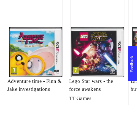
Feedback
Adventure time - Finn &
Lego Star wars - the
Dr
Jake investigations
force awakens
bu
TT Games