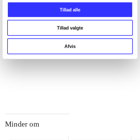
Tillad alle
...
Tillad valgte
...
Afvis
...
...
Minder om