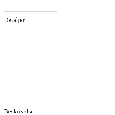
Detaljer
...
...
...
...
...
...
...
...
...
...
...
...
Beskrivelse