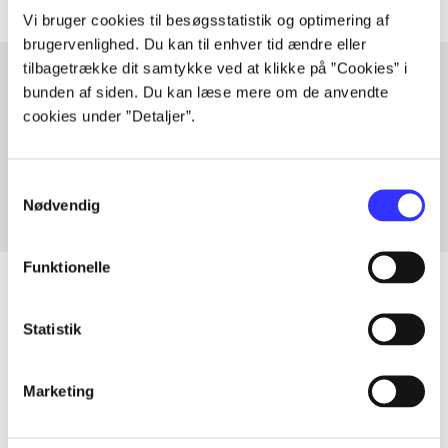
Vi bruger cookies til besøgsstatistik og optimering af
brugervenlighed. Du kan til enhver tid ændre eller
tilbagetrække dit samtykke ved at klikke på ”Cookies” i
bunden af siden. Du kan læse mere om de anvendte
cookies under ”Detaljer”.
Artikler med samme emner
Fra
Samtykkevalg
Nødvendig
Funktionelle
Statistik
Artikler
Alle registrerede artikler fordelt på udgivelser
Marketing
...