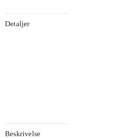
Detaljer
...
...
...
...
...
...
...
...
...
...
...
...
Beskrivelse