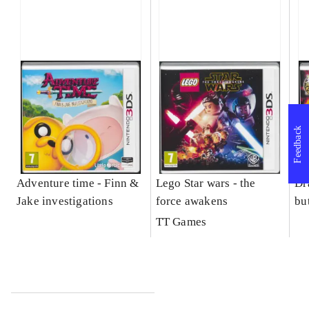
Feedback
Adventure time - Finn &
Lego Star wars - the
Dr
Jake investigations
force awakens
bu
TT Games