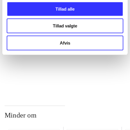
Tillad alle
...
Tillad valgte
...
Afvis
...
...
Minder om