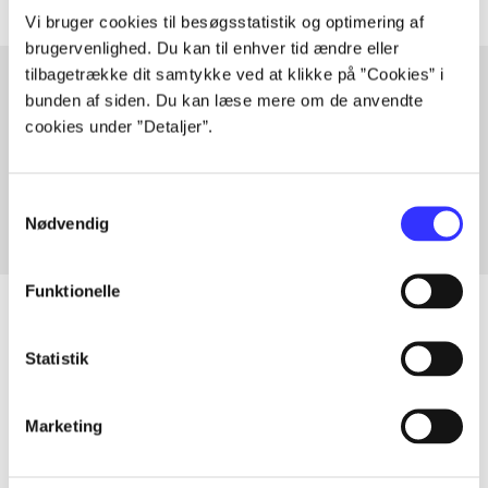
Vi bruger cookies til besøgsstatistik og optimering af
brugervenlighed. Du kan til enhver tid ændre eller
tilbagetrække dit samtykke ved at klikke på ”Cookies” i
bunden af siden. Du kan læse mere om de anvendte
cookies under ”Detaljer”.
Artikler med samme emner
Fra
Samtykkevalg
Nødvendig
Funktionelle
Statistik
Artikler
Alle registrerede artikler fordelt på udgivelser
Marketing
...