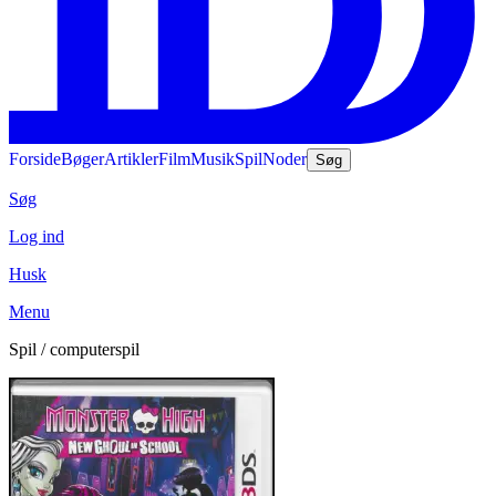
Forside
Bøger
Artikler
Film
Musik
Spil
Noder
Søg
Søg
Log ind
Husk
Menu
Spil / computerspil