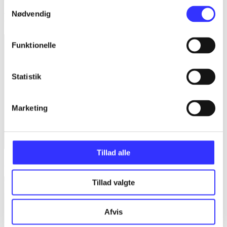
Samtykkevalg
Nødvendig
Minder om
Funktionelle
Statistik
Marketing
Tillad alle
Adventure time - Finn & Jake investigations
Tillad valgte
Afvis