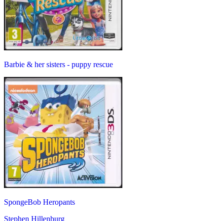
Barbie & her sisters - puppy rescue
SpongeBob Heropants
Stephen Hillenburg