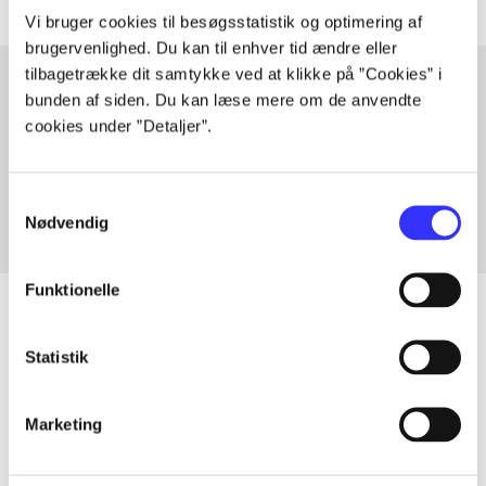
Vi bruger cookies til besøgsstatistik og optimering af
brugervenlighed. Du kan til enhver tid ændre eller
tilbagetrække dit samtykke ved at klikke på ”Cookies” i
bunden af siden. Du kan læse mere om de anvendte
cookies under ”Detaljer”.
Artikler med samme emner
Fra
Samtykkevalg
Nødvendig
Funktionelle
Statistik
Artikler
Alle registrerede artikler fordelt på udgivelser
Marketing
...