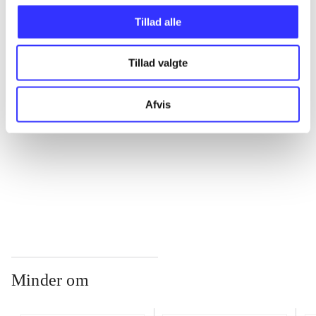
Tillad alle
...
Tillad valgte
...
Afvis
...
...
Minder om