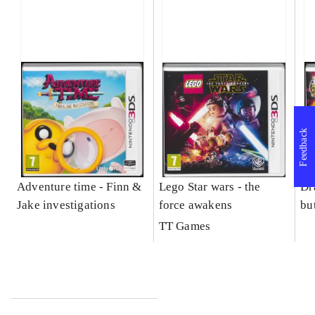
Feedback
Adventure time - Finn &
Lego Star wars - the
Dr
Jake investigations
force awakens
bu
TT Games