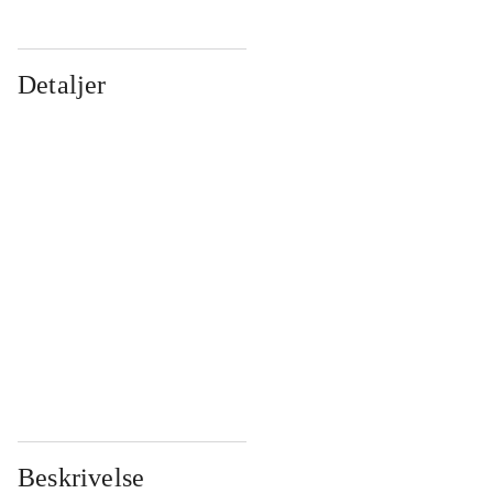
Detaljer
...
...
...
...
...
...
...
...
...
...
...
...
Beskrivelse