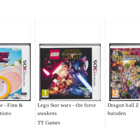
e - Finn &
Lego Star wars - the force
Dragon ball Z
tions
awakens
butoden
TT Games