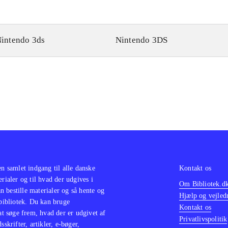
intendo 3ds
Nintendo 3DS
en samlet indgang til alle danske
Kontakt os
erialer og til hvad der udgives i
Om Bibliotek.d
 bestille materialer og så hente og
Hjælp og vejled
 bibliotek. Du kan bruge
Kontakt os
 at søge frem, hvad der er udgivet af
Privatlivspolitik
sskrifter, artikler, e-bøger,