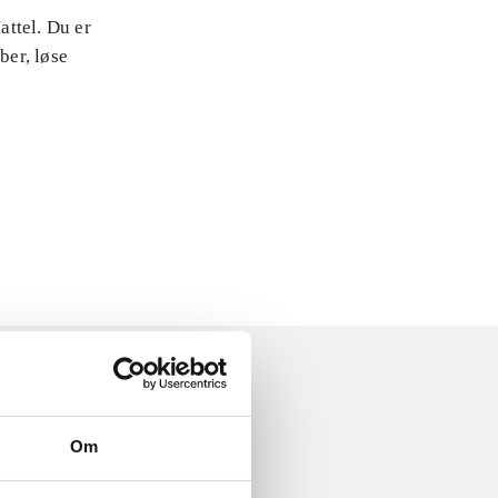
ttel. Du er
ber, løse
Om