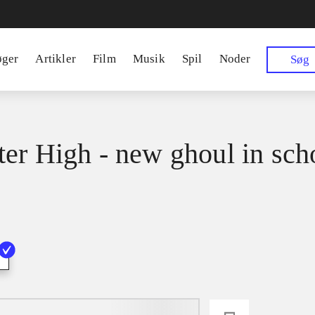
øger
Artikler
Film
Musik
Spil
Noder
Søg
er High - new ghoul in sch