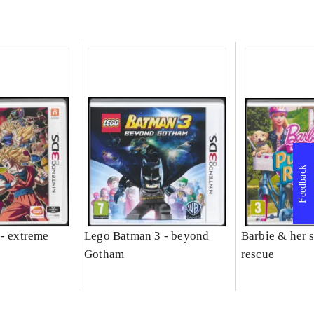
Feedback
 - extreme
Lego Batman 3 - beyond
Barbie & her s
Gotham
rescue