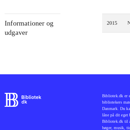
Informationer og
2015
N
udgaver
Bibliotek.dk er 
bibliotekers mat
Danmark. Du kan
låne på dit eget
Bibliotek.dk til
bøger, musik, tid