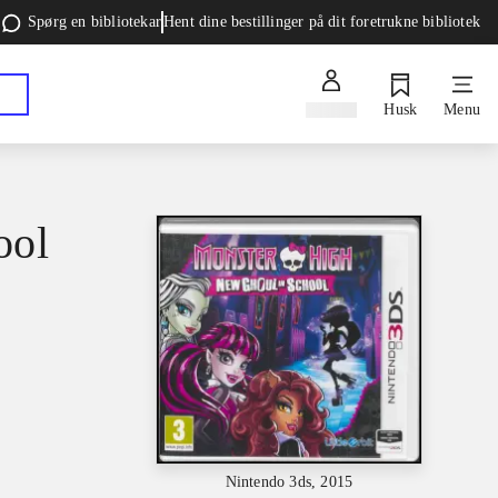
Spørg en bibliotekar
Hent dine bestillinger på dit foretrukne bibliotek
Log ind
Husk
Menu
ool
Nintendo 3ds, 2015