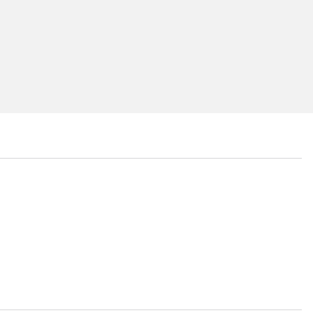
...
...