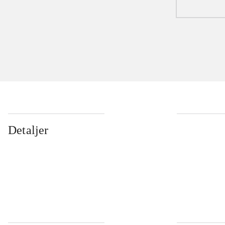
Detaljer
...
...
...
...