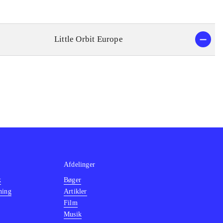
Little Orbit Europe
Afdelinger
k
Bøger
ning
Artikler
Film
Musik