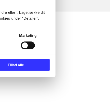
dre eller tilbagetrække dit
okies under ”Detaljer”.
Marketing
Tillad alle