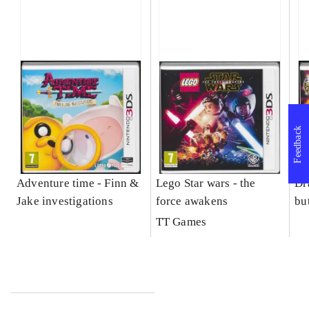
Feedback
Adventure time - Finn &
Lego Star wars - the
Dr
Jake investigations
force awakens
bu
TT Games