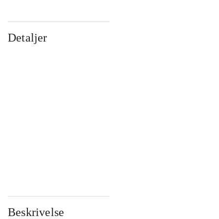
Detaljer
...
...
...
...
...
...
...
...
...
...
...
...
Beskrivelse