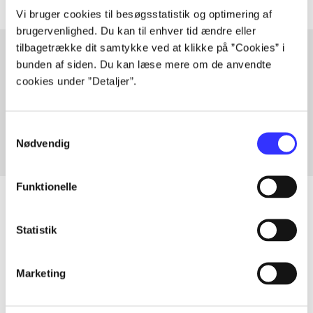
Vi bruger cookies til besøgsstatistik og optimering af
brugervenlighed. Du kan til enhver tid ændre eller
tilbagetrække dit samtykke ved at klikke på ”Cookies” i
bunden af siden. Du kan læse mere om de anvendte
cookies under ”Detaljer”.
Artikler med samme emner
Fra
Samtykkevalg
Nødvendig
Funktionelle
Statistik
Artikler
Alle registrerede artikler fordelt på udgivelser
Marketing
...