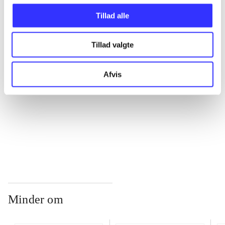
Tillad alle
...
Tillad valgte
...
Afvis
...
...
Minder om