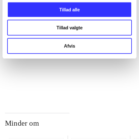
Tillad alle
...
Tillad valgte
...
Afvis
...
...
Minder om