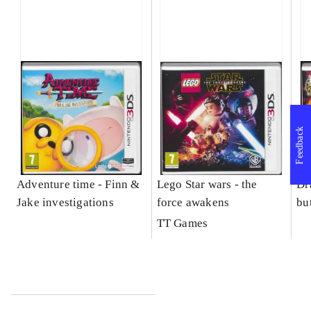
Feedback
Adventure time - Finn &
Lego Star wars - the
Dr
Jake investigations
force awakens
bu
TT Games