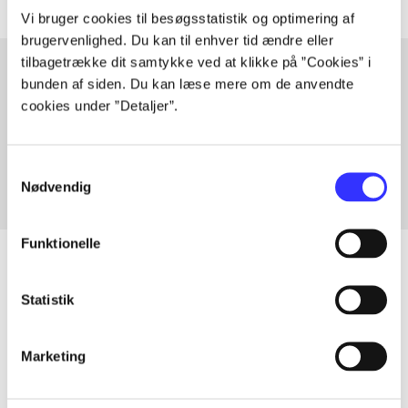
Vi bruger cookies til besøgsstatistik og optimering af
brugervenlighed. Du kan til enhver tid ændre eller
tilbagetrække dit samtykke ved at klikke på ”Cookies” i
bunden af siden. Du kan læse mere om de anvendte
cookies under ”Detaljer”.
Artikler med samme emner
Fra
Samtykkevalg
Nødvendig
Funktionelle
Statistik
Artikler
Alle registrerede artikler fordelt på udgivelser
Marketing
...