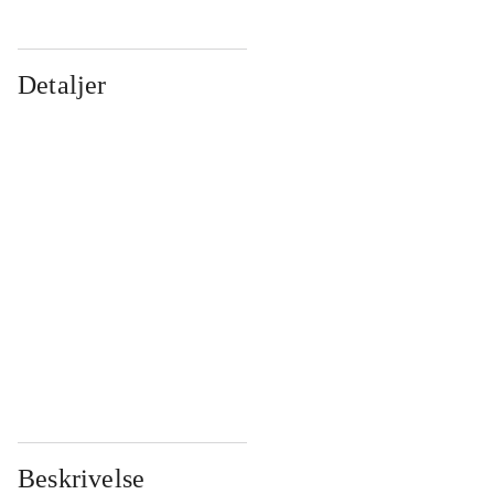
Detaljer
...
...
...
...
...
...
...
...
...
...
...
...
Beskrivelse