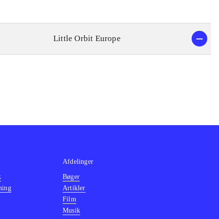
Little Orbit Europe
Afdelinger
k
Bøger
ning
Artikler
Film
Musik