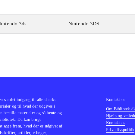
intendo 3ds
Nintendo 3DS
en samlet indgang til alle danske
Kontakt os
erialer og til hvad der udgives i
Om Bibliotek.d
 bestille materialer og så hente og
Hjælp og vejled
 bibliotek. Du kan bruge
Kontakt os
 at søge frem, hvad der er udgivet af
Privatlivspolitik
sskrifter, artikler, e-bøger,