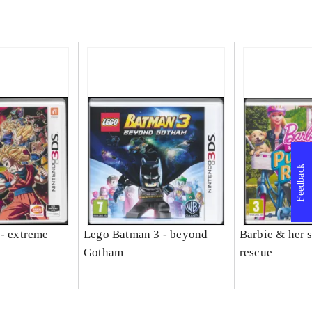
Feedback
 - extreme
Lego Batman 3 - beyond
Barbie & her s
Gotham
rescue