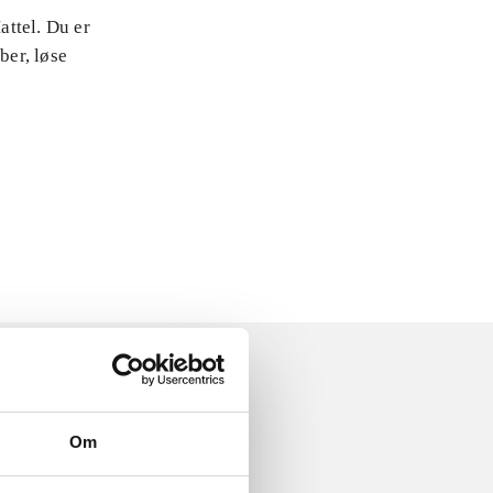
ttel. Du er
ber, løse
Om