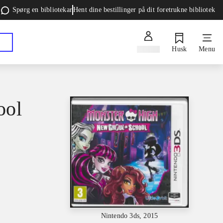
Spørg en bibliotekar
Hent dine bestillinger på dit foretrukne bibliotek
Log ind
Husk
Menu
ool
Nintendo 3ds, 2015