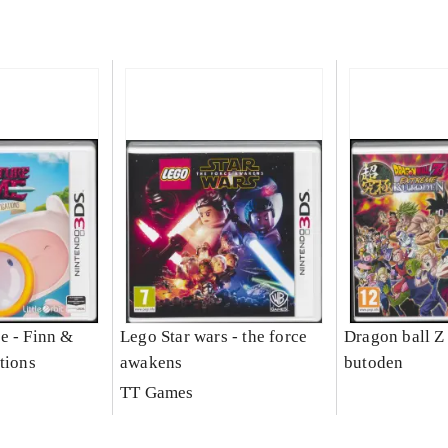
e - Finn &
Lego Star wars - the force
Dragon ball Z
tions
awakens
butoden
TT Games