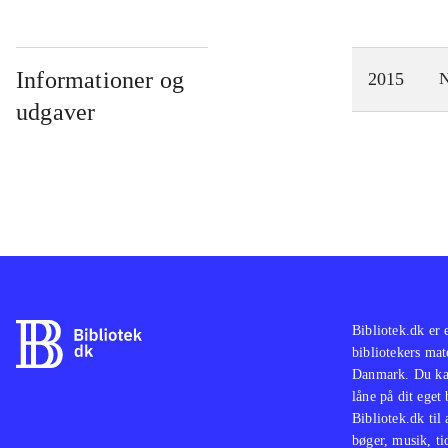
Informationer og
2015
N
udgaver
Bibliotek.dk er 
bibliotekers mat
Danmark. Du kan
låne på dit eget
Bibliotek.dk til
bøger, musik, tid