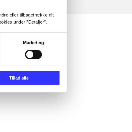
dre eller tilbagetrække dit
okies under ”Detaljer”.
Marketing
Tillad alle