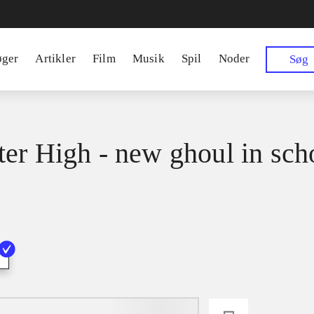
øger
Artikler
Film
Musik
Spil
Noder
Søg
er High - new ghoul in sch