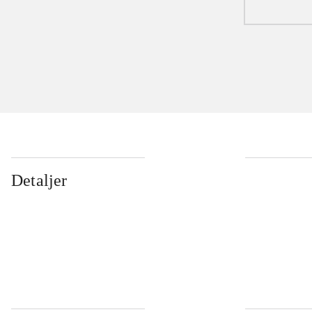
Detaljer
...
...
...
...