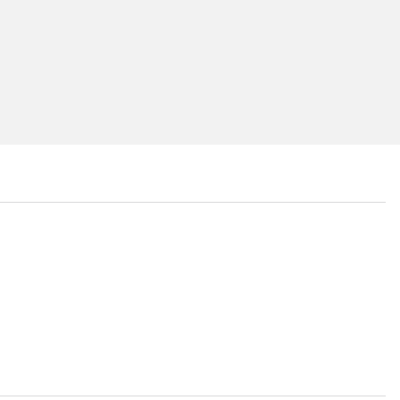
...
...