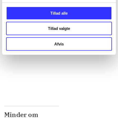
...
Tillad alle
...
Tillad valgte
...
Afvis
...
...
Minder om