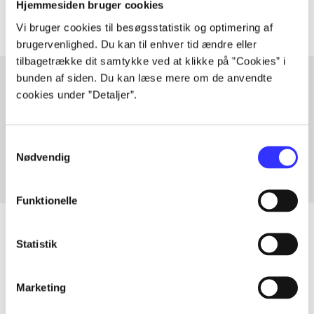
Hjemmesiden bruger cookies
Vi bruger cookies til besøgsstatistik og optimering af
brugervenlighed. Du kan til enhver tid ændre eller
tilbagetrække dit samtykke ved at klikke på ”Cookies” i
bunden af siden. Du kan læse mere om de anvendte
cookies under ”Detaljer”.
Artikler med samme emner
Fra
Samtykkevalg
Nødvendig
Funktionelle
Statistik
Artikler
Marketing
Alle registrerede artikler fordelt på udgivelser