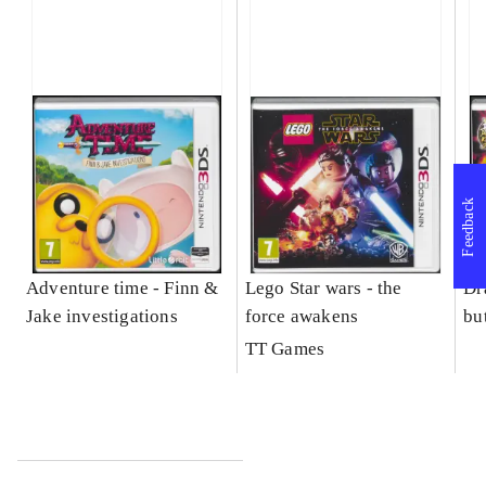
Feedback
Adventure time - Finn &
Lego Star wars - the
Dr
Jake investigations
force awakens
bu
TT Games