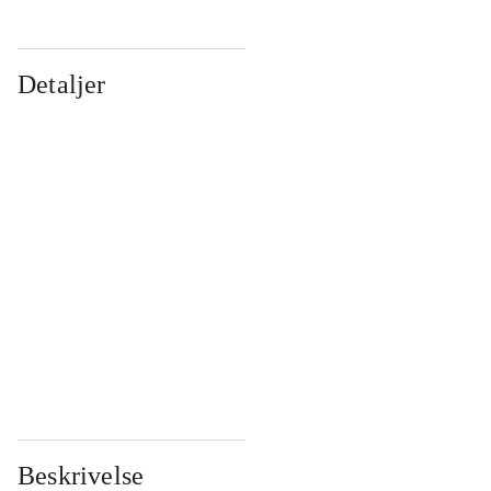
Detaljer
...
...
...
...
...
...
...
...
...
...
...
...
Beskrivelse