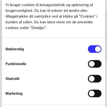
Vi bruger cookies til besøgsstatistik og optimering af
brugervenlighed. Du kan til enhver tid ændre eller
tilbagetrække dit samtykke ved at klikke på ”Cookies” i
bunden af siden. Du kan læse mere om de anvendte
cookies under ”Detaljer”.
Artikler med samme emner
Fra
Samtykkevalg
Nødvendig
Funktionelle
Statistik
Artikler
Alle registrerede artikler fordelt på udgivelser
Marketing
...