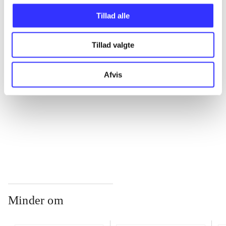
Tillad alle
...
Tillad valgte
...
Afvis
...
...
Minder om