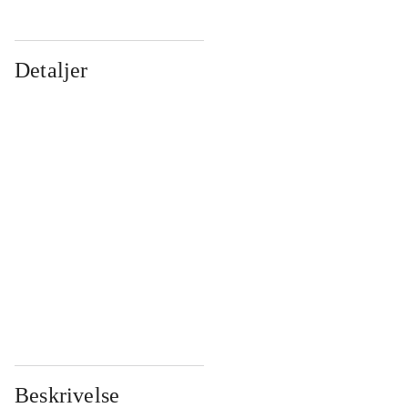
Detaljer
...
...
...
...
...
...
...
...
...
...
...
...
Beskrivelse