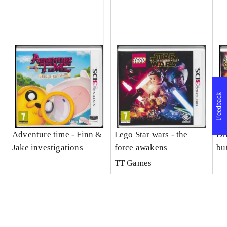
Feedback
Adventure time - Finn &
Lego Star wars - the
Dr
Jake investigations
force awakens
bu
TT Games