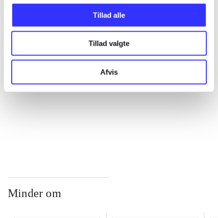
Tillad alle
...
Tillad valgte
...
Afvis
...
...
Minder om