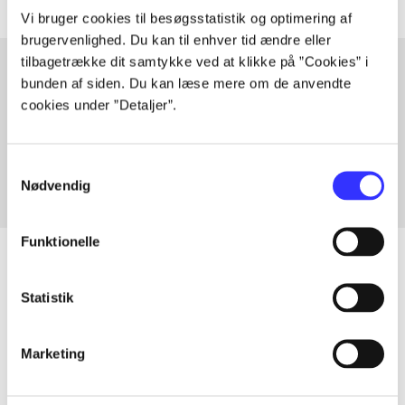
Vi bruger cookies til besøgsstatistik og optimering af
brugervenlighed. Du kan til enhver tid ændre eller
tilbagetrække dit samtykke ved at klikke på ”Cookies” i
bunden af siden. Du kan læse mere om de anvendte
cookies under ”Detaljer”.
Artikler med samme emner
Fra
Samtykkevalg
Nødvendig
Funktionelle
Statistik
Artikler
Alle registrerede artikler fordelt på udgivelser
Marketing
...