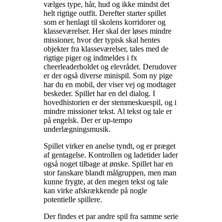
vælges type, hår, hud og ikke mindst det
helt rigtige outfit. Derefter starter spillet
som er henlagt til skolens korridorer og
klasseværelser. Her skal der løses mindre
missioner, hvor der typisk skal hentes
objekter fra klasseværelser, tales med de
rigtige piger og indmeldes i fx
cheerleaderholdet og elevrådet. Derudover
er der også diverse minispil. Som ny pige
har du en mobil, der viser vej og modtager
beskeder. Spillet har en del dialog. I
hovedhistorien er der stemmeskuespil, og i
mindre missioner tekst. Al tekst og tale er
på engelsk. Der er up-tempo
underlægningsmusik
.
Spillet virker en anelse tyndt, og er præget
af gentagelse. Kontrollen og ladetider lader
også noget tilbage at ønske. Spillet har en
stor fanskare blandt målgruppen, men man
kunne frygte, at den megen tekst og tale
kan virke afskrækkende på nogle
potentielle spillere
.
Der findes et par andre spil fra samme serie