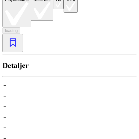
loading
Detaljer
...
...
...
...
...
...