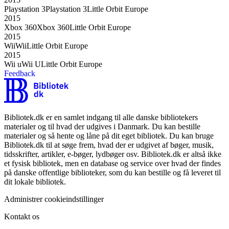
Playstation 3
Playstation 3
Little Orbit Europe
2015
Xbox 360
Xbox 360
Little Orbit Europe
2015
Wii
Wii
Little Orbit Europe
2015
Wii u
Wii U
Little Orbit Europe
Feedback
Bibliotek.dk er en samlet indgang til alle danske bibliotekers
materialer og til hvad der udgives i Danmark. Du kan bestille
materialer og så hente og låne på dit eget bibliotek. Du kan bruge
Bibliotek.dk til at søge frem, hvad der er udgivet af bøger, musik,
tidsskrifter, artikler, e-bøger, lydbøger osv. Bibliotek.dk er altså ikke
et fysisk bibliotek, men en database og service over hvad der findes
på danske offentlige biblioteker, som du kan bestille og få leveret til
dit lokale bibliotek.
Administrer cookieindstillinger
Kontakt os