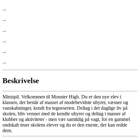
...
...
...
...
...
...
Beskrivelse
Minispil. Velkommen til Monster High. Du er den nye elev i
klassen, der består af masser af modebevidste uhyrer, væsner og
vanskabninger, kendt fra tegneserien. Deltag i det daglige liv på
skolen, bliv venner med de kendte uhyrer og deltag i masser af
klubber og aktiviteter - men vær samtidig på vagt, for en gammel
ondskab truer skolens elever og du er den eneste, der kan redde
dem.