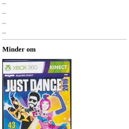
...
...
...
...
Minder om