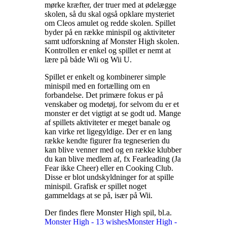
mørke kræfter, der truer med at ødelægge
skolen, så du skal også opklare mysteriet
om Cleos amulet og redde skolen. Spillet
byder på en række minispil og aktiviteter
samt udforskning af Monster High skolen.
Kontrollen er enkel og spillet er nemt at
lære på både Wii og Wii U
.
Spillet er enkelt og kombinerer simple
minispil med en fortælling om en
forbandelse. Det primære fokus er på
venskaber og modetøj, for selvom du er et
monster er det vigtigt at se godt ud. Mange
af spillets aktiviteter er meget banale og
kan virke ret ligegyldige. Der er en lang
række kendte figurer fra tegneserien du
kan blive venner med og en række klubber
du kan blive medlem af, fx Fearleading (Ja
Fear ikke Cheer) eller en Cooking Club.
Disse er blot undskyldninger for at spille
minispil. Grafisk er spillet noget
gammeldags at se på, især på Wii
.
Der findes flere Monster High spil, bl.a.
Monster High - 13 wishes
Monster High -