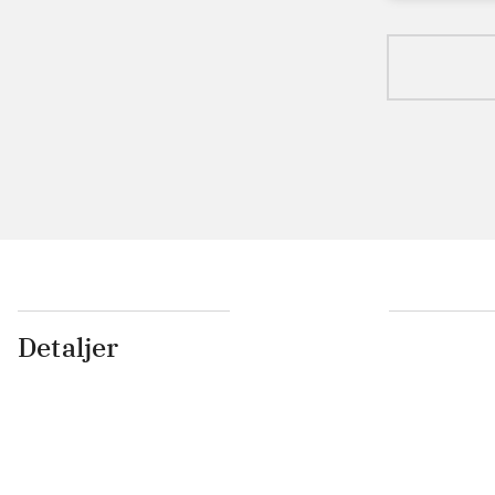
Detaljer
...
...
...
...