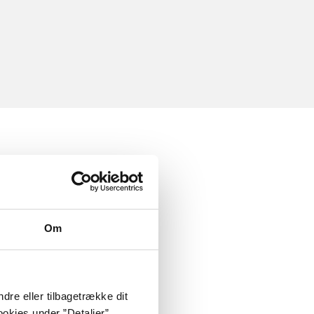
Om
dre eller tilbagetrække dit
okies under ”Detaljer”.