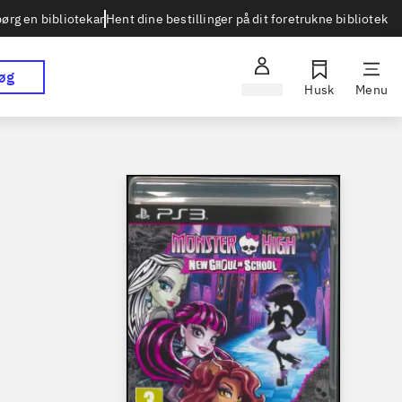
Hent dine bestillinger på dit foretrukne bibliotek
ørg en bibliotekar
øg
Log ind
Husk
Menu