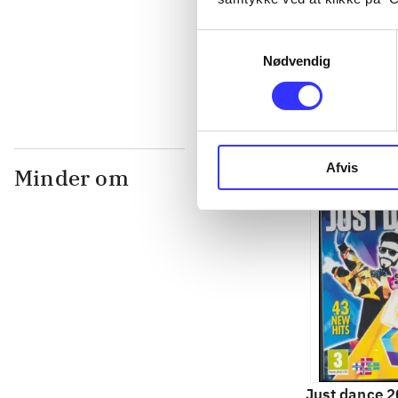
Samtykkevalg
...
Nødvendig
Afvis
Minder om
Just dance 