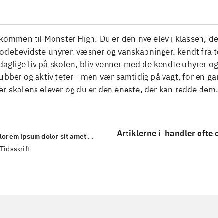
lkommen til Monster High. Du er den nye elev i klassen, de
odebevidste uhyrer, væsner og vanskabninger, kendt fra t
 daglige liv på skolen, bliv venner med de kendte uhyrer og
ubber og aktiviteter - men vær samtidig på vagt, for en 
er skolens elever og du er den eneste, der kan redde dem
Artiklerne i
handler ofte
lorem ipsum dolor sit amet ...
Tidsskrift