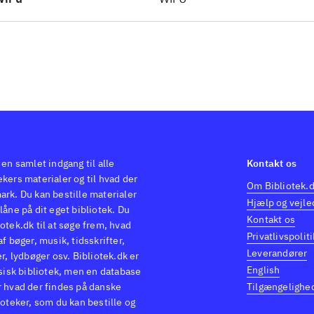
hes
Monster High - skultimate roller maze
(Wii) og 
ltimate roller maze (Wii) men Monster High - new 
ool er det mest omfangsrige til dato
Der findes fler
l, bl.a. Monster High - 13 wishes (Wii) og
(Wii) men 
ew ghoul in school er det mest omfangsrige til dato
.
 en samlet indgang til alle
Kontakt os
kers materialer og til hvad der
Om Bibliotek.
ark. Du kan bestille materialer
Hjælp og vejle
låne på dit eget bibliotek. Du
Kontakt os
otek.dk til at søge frem, hvad
Privatlivspoliti
af bøger, musik, tidsskrifter,
Leverandører
er, lydbøger osv. Bibliotek.dk er
English
ysisk bibliotek, men en database
r hvad der findes på danske
Tilgængelighe
ioteker, som du kan bestille og