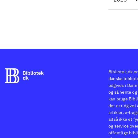
wis
sku
sch
spi
- n
Bibliotek.dk er
danske bibliote
udgives i Danm
og så hente og 
kan bruge Bibli
der er udgivet 
artikler, e-bøg
altså ikke et f
og service ove
offentlige bibl