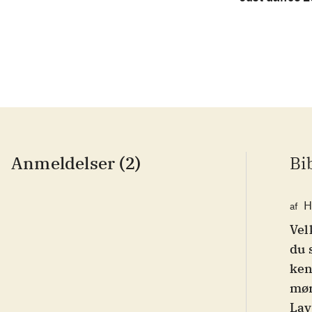
Anmeldelser (2)
Bi
H
af
Vel
du 
ken
mør
Lav