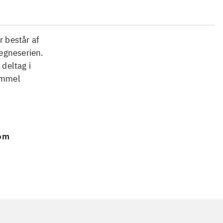
r består af
egneserien.
 deltag i
gammel
.
 om