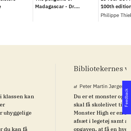
e
Madagascar - Dr.
100th editio
Blowhole returns (again!)
Philippe Thi
Bibliotekernes v
Peter Martin Jørgense
af
Feedback
i klassen kan
Du er et monster og st
der
skal få skolelivet til 
r uhyggelige
Monster High er en sko
afsæt i legetøj samt a
r du kan få
opgaven, at få en hver