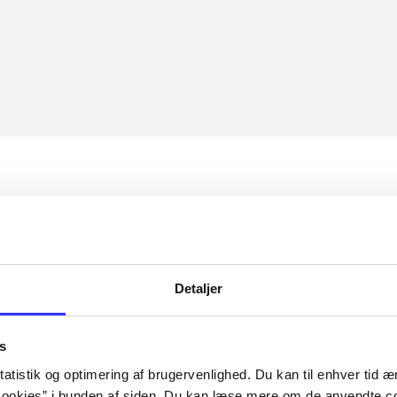
Detaljer
s
atistik og optimering af brugervenlighed. Du kan til enhver tid æn
ookies” i bunden af siden. Du kan læse mere om de anvendte co