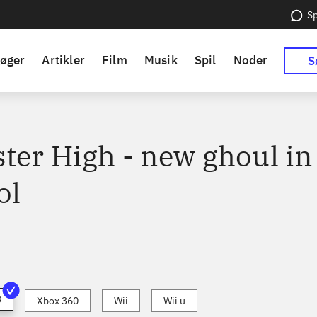
Sp
øger
Artikler
Film
Musik
Spil
Noder
S
ter High - new ghoul in
ol
3
Xbox 360
Wii
Wii u