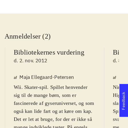
Anmeldelser (2)
Bibliotekernes vurdering
Bibli
d. 2. nov. 2012
d. 8. 
Maja Ellegaard-Petersen
Lon
af
af
Wii. Skater-spil. Spillet henvender
Ninten
Feedback
sig til de mange børn, som er
High - 
fascinerede af gyseruniverset, og som
slags r
også kan lide fart og at køre om kap.
Spillet
Det er let at bruge, for der er ikke så
sværhed
mange indviklede taster. På engelsk,
meget n