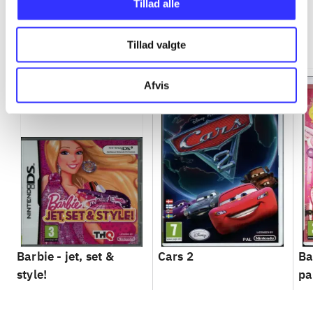
Tillad alle
Minder om
Tillad valgte
Afvis
Barbie - jet, set &
Cars 2
Ba
style!
pa