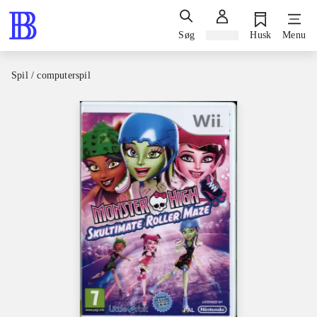
Søg
Log ind
Husk
Menu
Spil / computerspil