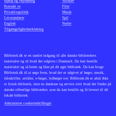
Hjælp og vejledning
Artikler
Kontakt os
oplagt wii-spil. Jeg kunne godt have
Film
er ret 
Privatlivspolitik
Musik
ønsket mig, at spillerens krop blev
dagens
Leverandører
Spil
aktiveret. Det er efter min mening
Der fin
English
Noder
wiiéns force, at man kan bruge hele
til NDS
Tilgængelighedserklæring
kroppen. I dette spil styrer man kun
2009 o
med fingrene ligesom i et
begge 
Playstationspil. Men alt i alt er det et
bedre g
Bibliotek.dk er en samlet indgang til alle danske bibliotekers
udmærket spil
.
Fans a
materialer og til hvad der udgives i Danmark. Du kan bestille
sikkert
materialer og så hente og låne på dit eget bibliotek. Du kan bruge
for all
Bibliotek.dk til at søge frem, hvad der er udgivet af bøger, musik,
tidsskrifter, artikler, e-bøger, lydbøger osv. Bibliotek.dk er altså ikke
alterna
et fysisk bibliotek, men en database og service over hvad der findes på
danske offentlige biblioteker, som du kan bestille og få leveret til dit
lokale bibliotek.
Administrer cookieindstillinger