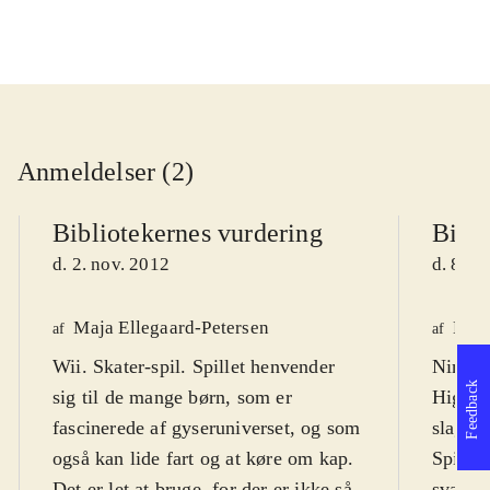
Anmeldelser (2)
Bibliotekernes vurdering
Bibli
d. 2. nov. 2012
d. 8. n
Maja Ellegaard-Petersen
Lone
af
af
Wii. Skater-spil. Spillet henvender
Ninten
Feedback
sig til de mange børn, som er
High - 
fascinerede af gyseruniverset, og som
slags r
også kan lide fart og at køre om kap.
Spillet
Det er let at bruge, for der er ikke så
sværhed