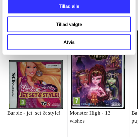
Tillad alle
Minder om
Tillad valgte
Afvis
Barbie - jet, set & style!
Monster High - 13
Ba
wishes
pu