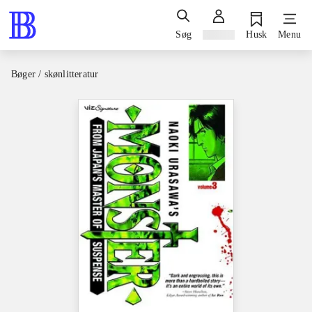
Søg
Log ind
Husk
Menu
Bøger / skønlitteratur