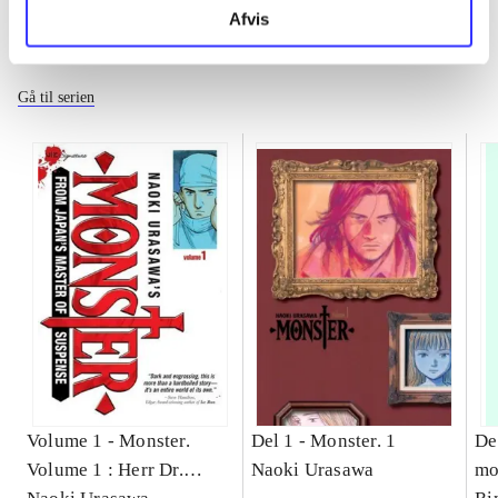
Afvis
Monster
Gå til serien
Volume 1 -
Monster.
Del 1 -
Monster. 1
De
Volume 1 : Herr Dr.
Naoki Urasawa
mo