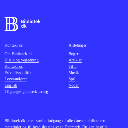
Kontakt os
Afdelinger
Om Bibliotek.dk
Bøger
Hjælp og vejledning
Artikler
Kontakt os
Film
Privatlivspolitik
Musik
Leverandører
Spil
English
Noder
Tilgængelighedserklæring
Bibliotek.dk er en samlet indgang til alle danske bibliotekers
materialer og til hvad der udgives i Danmark. Du kan bestille