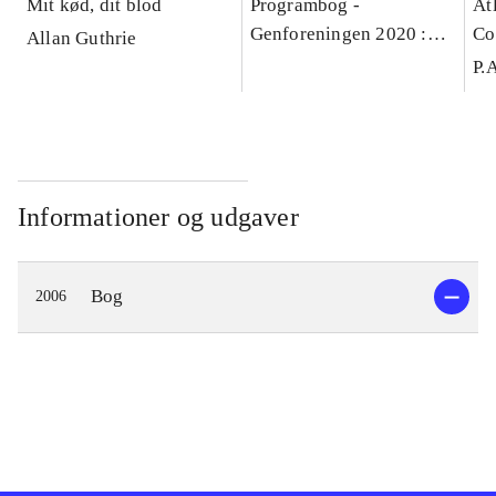
Mit kød, dit blod
Programbog -
At
Genforeningen 2020 :
Co
Allan Guthrie
100-året for Danmarks
P.
genforening
Informationer og udgaver
Bog
2006