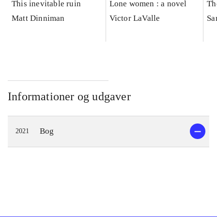
This inevitable ruin
Lone women : a novel
Th
Matt Dinniman
Victor LaValle
Sa
Informationer og udgaver
Bog
2021