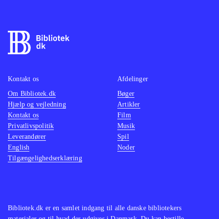
Kontakt os
Afdelinger
Om Bibliotek.dk
Bøger
Hjælp og vejledning
Artikler
Kontakt os
Film
Privatlivspolitik
Musik
Leverandører
Spil
English
Noder
Tilgængelighedserklæring
Bibliotek.dk er en samlet indgang til alle danske bibliotekers
materialer og til hvad der udgives i Danmark. Du kan bestille