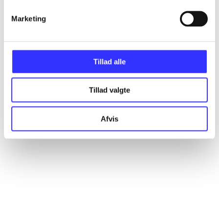
Marketing
Artikler
Alle registrerede artikler fordelt på udgivelser
Tillad alle
...
Tillad valgte
...
Afvis
...
...
...