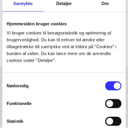
Samtykke
Detaljer
Om
Artiklen er en del af
lorem ipsum dolor sit amet ...
Hjemmesiden bruger cookies
Tidsskrift
Vi bruger cookies til besøgsstatistik og optimering af
Artiklerne i
handler ofte om
brugervenlighed. Du kan til enhver tid ændre eller
tilbagetrække dit samtykke ved at klikke på ”Cookies” i
bunden af siden. Du kan læse mere om de anvendte
cookies under ”Detaljer”.
Samtykkevalg
Nødvendig
Artikler med samme emner
Fra
Funktionelle
Statistik