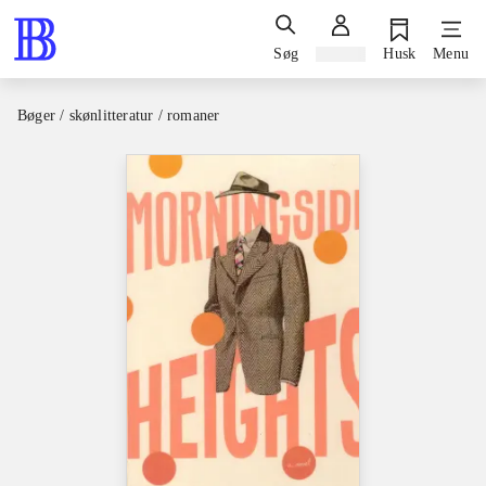
Søg
Log ind
Husk
Menu
Bøger / skønlitteratur / romaner