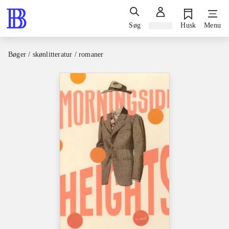
Søg
Log ind
Husk
Menu
Bøger / skønlitteratur / romaner