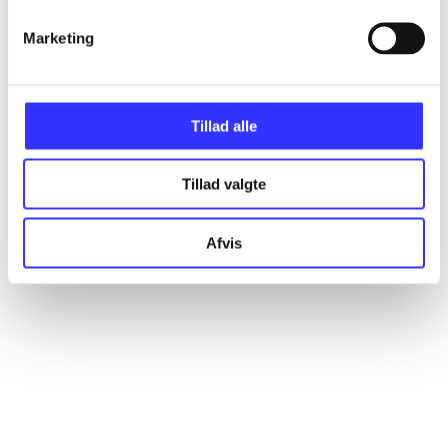
Marketing
Artikler
Alle registrerede artikler fordelt på udgivelser
Tillad alle
...
Tillad valgte
...
Afvis
...
...
...