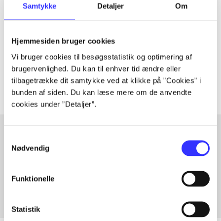
Samtykke
Detaljer
Om
Artiklen er en del af
lorem ipsum dolor sit amet ...
Hjemmesiden bruger cookies
Tidsskrift
Vi bruger cookies til besøgsstatistik og optimering af
Artiklerne i
handler ofte om
brugervenlighed. Du kan til enhver tid ændre eller
tilbagetrække dit samtykke ved at klikke på ”Cookies” i
bunden af siden. Du kan læse mere om de anvendte
cookies under ”Detaljer”.
Samtykkevalg
Nødvendig
Artikler med samme emner
Fra
Funktionelle
Statistik