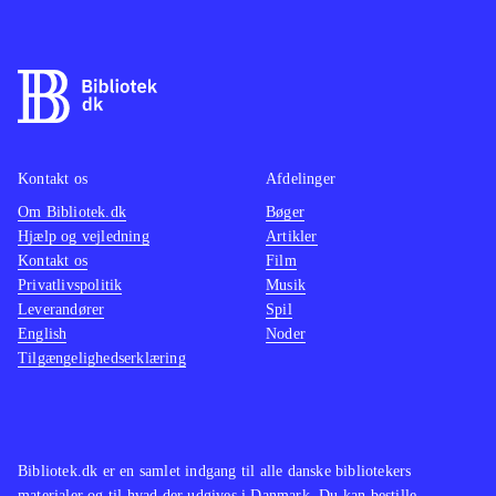
Kontakt os
Afdelinger
Om Bibliotek.dk
Bøger
Hjælp og vejledning
Artikler
Kontakt os
Film
Privatlivspolitik
Musik
Leverandører
Spil
English
Noder
Tilgængelighedserklæring
Bibliotek.dk er en samlet indgang til alle danske bibliotekers
materialer og til hvad der udgives i Danmark. Du kan bestille