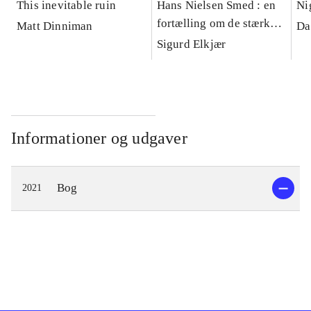
This inevitable ruin
Hans Nielsen Smed : en
Ni
fortælling om de stærke
Matt Dinniman
Da
jyder i Korning
Sigurd Elkjær
Informationer og udgaver
Bog
2021