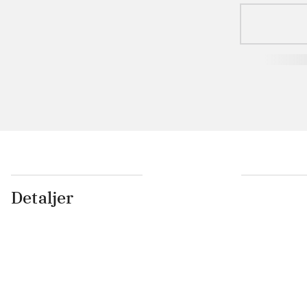
Detaljer
...
...
...
...