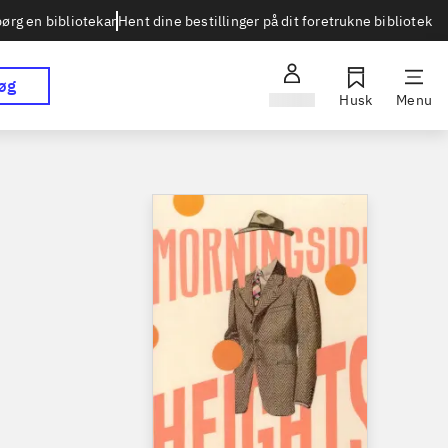
Hent dine bestillinger på dit foretrukne bibliotek
ørg en bibliotekar
øg
Log ind
Husk
Menu