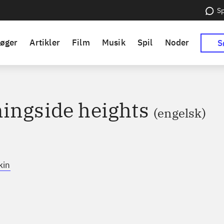
Sp
øger
Artikler
Film
Musik
Spil
Noder
S
ingside heights
(engelsk)
kin