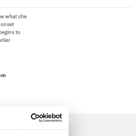
ew what she
-onset
 begins to
rlier
.
 om