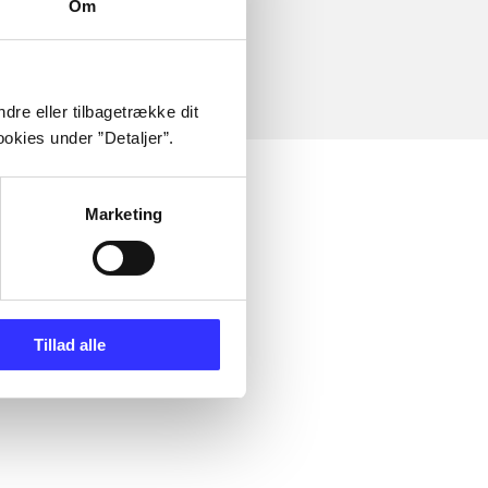
Om
dre eller tilbagetrække dit
okies under ”Detaljer”.
Marketing
Tillad alle