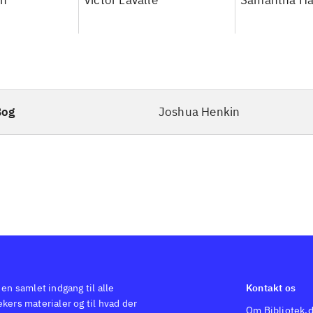
an
Victor LaValle
Samantha Ha
Bog
Joshua Henkin
 en samlet indgang til alle
Kontakt os
kers materialer og til hvad der
Om Bibliotek.