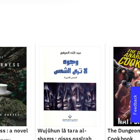
Feedback
ss : a novel
Wujūhun lā tara al-
The Dungeon
shams : qiṣaṣ qaṣīrah
Cookbook