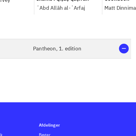
rvey
ʻAbd Allāh al-ʻArfaj
Matt Dinnim
Pantheon, 1. edition
Afdelinger
dk
Bøger