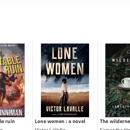
le ruin
Lone women : a novel
The wilderne