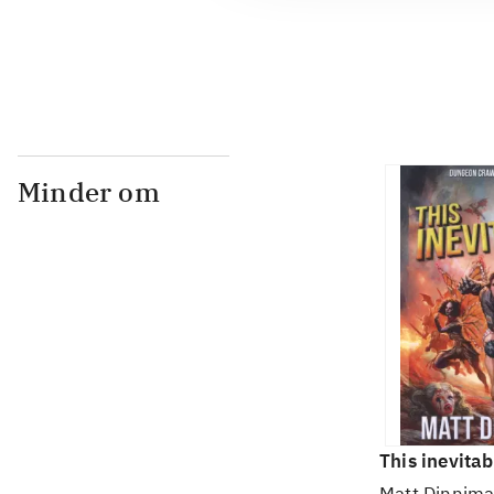
...
Minder om
This inevitab