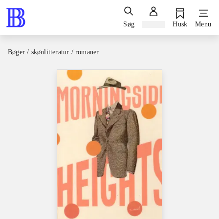
Søg
Log ind
Husk
Menu
Bøger / skønlitteratur / romaner