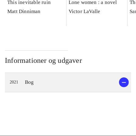
This inevitable ruin
Lone women : a novel
Th
Matt Dinniman
Victor LaValle
Sa
Informationer og udgaver
Bog
2021