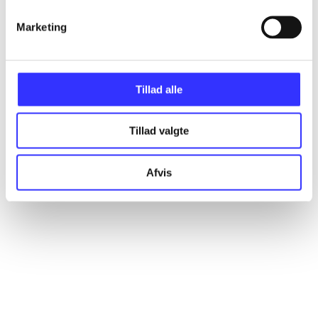
Marketing
Artikler
Alle registrerede artikler fordelt på udgivelser
Tillad alle
...
Tillad valgte
...
Afvis
...
...
...