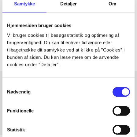
Samtykke
Detaljer
Om
Artiklen er en del af
lorem ipsum dolor sit amet ...
Hjemmesiden bruger cookies
Tidsskrift
Vi bruger cookies til besøgsstatistik og optimering af
Artiklerne i
handler ofte om
brugervenlighed. Du kan til enhver tid ændre eller
tilbagetrække dit samtykke ved at klikke på ”Cookies” i
bunden af siden. Du kan læse mere om de anvendte
cookies under ”Detaljer”.
Samtykkevalg
Nødvendig
Artikler med samme emner
Fra
Funktionelle
Statistik