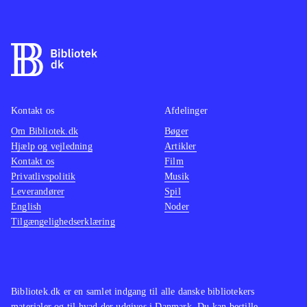
Kontakt os
Afdelinger
Om Bibliotek.dk
Bøger
Hjælp og vejledning
Artikler
Kontakt os
Film
Privatlivspolitik
Musik
Leverandører
Spil
English
Noder
Tilgængelighedserklæring
Bibliotek.dk er en samlet indgang til alle danske bibliotekers
materialer og til hvad der udgives i Danmark. Du kan bestille