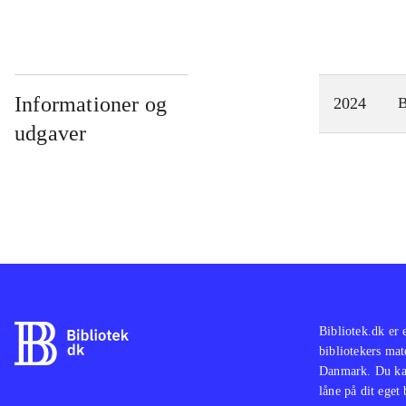
Informationer og
2024
udgaver
Bibliotek.dk er 
bibliotekers mat
Danmark. Du kan
låne på dit eget