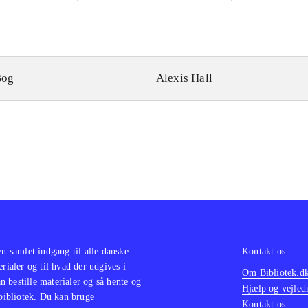
Bog
Alexis Hall
en samlet indgang til alle danske
Kontakt os
erialer og til hvad der udgives i
Om Bibliotek.d
 bestille materialer og så hente og
Hjælp og vejled
 bibliotek. Du kan bruge
Kontakt os