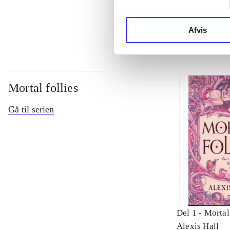
...
Afvis
Mortal follies
Gå til serien
Del 1 -
Mortal 
Alexis Hall