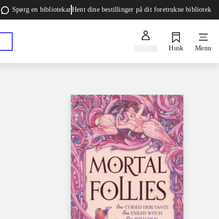
Spørg en bibliotekar
Hent dine bestillinger på dit foretrukne bibliotek
Log ind
Husk
Menu