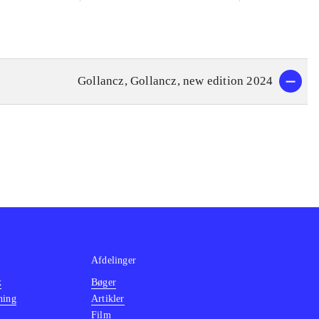
Gollancz, Gollancz, new edition 2024
Afdelinger
k
Bøger
ning
Artikler
Film