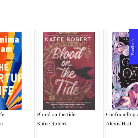
Feedback
fe
Blood on the tide
Confounding 
m
Katee Robert
Alexis Hall