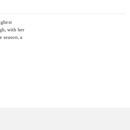
ighest
gh, with her
e season, a