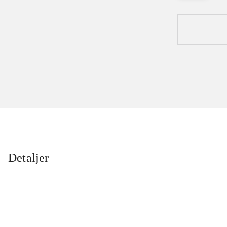
Detaljer
...
...
...
...