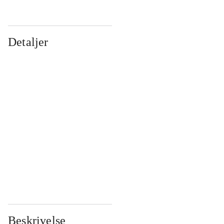
Detaljer
...
...
...
...
...
...
...
...
...
...
...
...
Beskrivelse