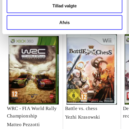
Tillad valgte
Minder om
Afvis
WRC - FIA World Rally
Battle vs. chess
De
Championship
re
Yezhi Krasowski
Matteo Pezzotti