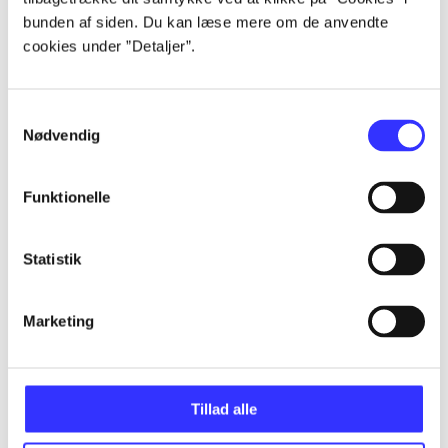
Artikler
bunden af siden. Du kan læse mere om de anvendte
Alle registrerede artikler fordelt på udgivelser
cookies under ”Detaljer”.
...
Samtykkevalg
Nødvendig
...
Funktionelle
...
Statistik
...
Marketing
...
Tillad alle