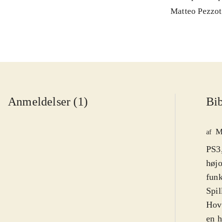
Matteo Pezzot
Anmeldelser (1)
Bib
M
af
PS3,
højo
funk
Spil
Hove
en h