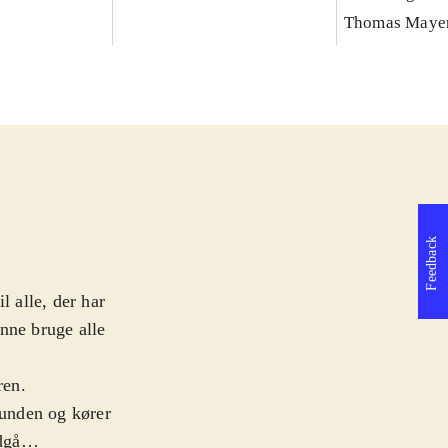
Thomas Maye
Feedback
l alle, der har
nne bruge alle
ren.
bunden og kører
dgå