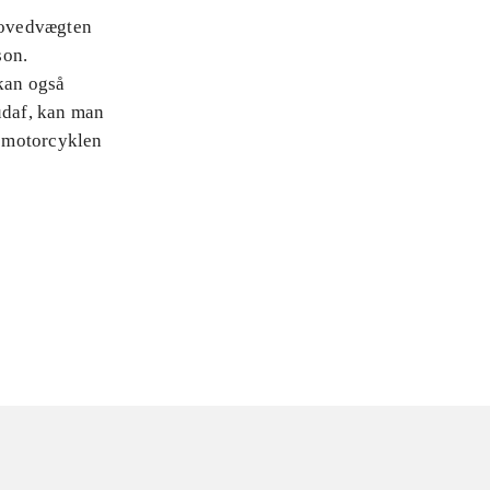
 Hovedvægten
son.
kan også
udaf, kan man
f motorcyklen