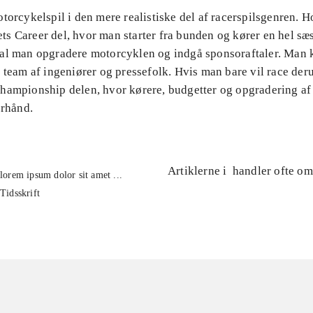
otorcykelspil i den mere realistiske del af racerspilsgenren.
llets Career del, hvor man starter fra bunden og kører en hel sæ
al man opgradere motorcyklen og indgå sponsoraftaler. Man 
 team af ingeniører og pressefolk. Hvis man bare vil race der
hampionship delen, hvor kørere, budgetter og opgradering a
orhånd.
Artiklerne i
handler ofte om
lorem ipsum dolor sit amet ...
Tidsskrift