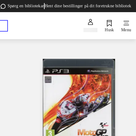
Spørg en bibliotekar
Hent dine bestillinger på dit foretrukne bibliotek
Log ind
Husk
Menu