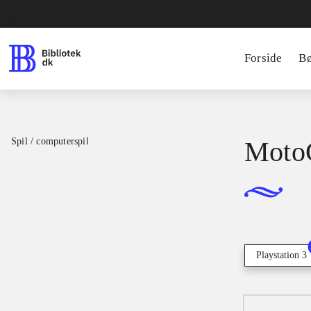
Forside
B
Spil / computerspil
Moto
Playstation 3