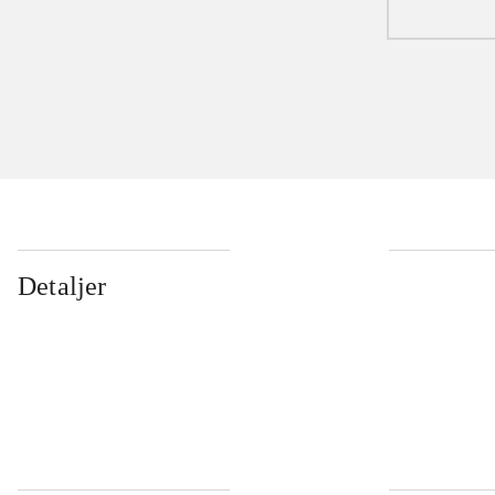
Detaljer
...
...
...
...