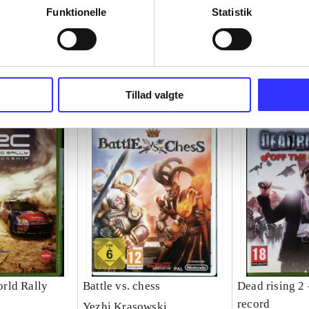
Funktionelle
Statistik
Tillad valgte
rld Rally
Battle vs. chess
Dead rising 2 
p
record
Yezhi Krasowski