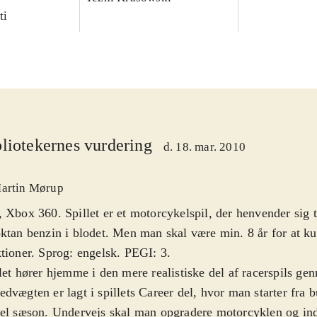
ti
liotekernes vurdering
d. 18. mar. 2010
artin Mørup
 Xbox 360. Spillet er et motorcykelspil, der henvender sig ti
ktan benzin i blodet. Men man skal være min. 8 år for at ku
tioner. Sprog: engelsk. PEGI: 3
.
let hører hjemme i den mere realistiske del af racerspils gen
dvægten er lagt i spillets Career del, hvor man starter fra 
el sæson. Undervejs skal man opgradere motorcyklen og in