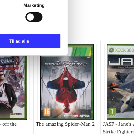
Marketing
Tillad alle
- off the
The amazing Spider-Man 2
JASF - Jane's
Strike Fighter