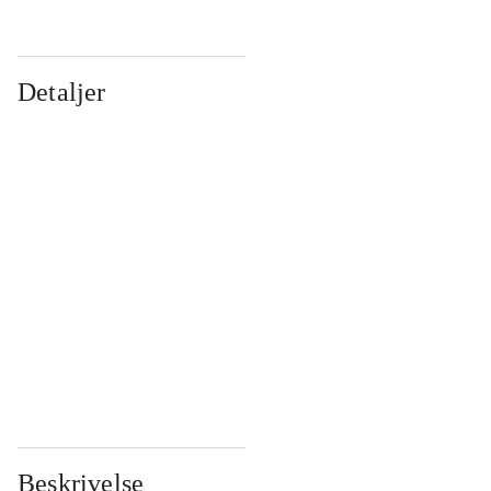
Detaljer
...
...
...
...
...
...
...
...
...
...
...
...
Beskrivelse