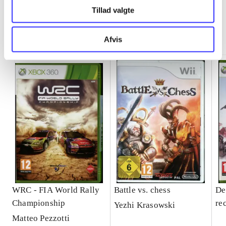
Tillad valgte
Minder om
Afvis
WRC - FIA World Rally
Battle vs. chess
De
Championship
re
Yezhi Krasowski
Matteo Pezzotti