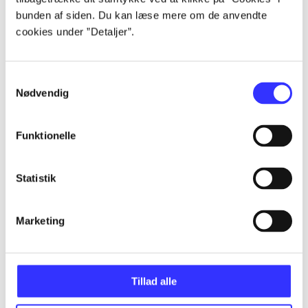
Artikler
bunden af siden. Du kan læse mere om de anvendte
Alle registrerede artikler fordelt på udgivelser
cookies under ”Detaljer”.
...
Samtykkevalg
Nødvendig
...
Funktionelle
...
Statistik
...
Marketing
...
Tillad alle