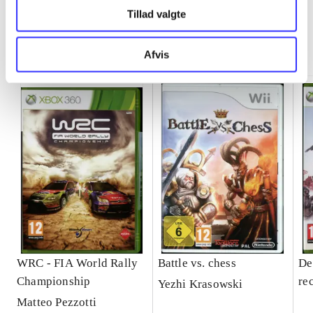
Tillad valgte
Minder om
Afvis
WRC - FIA World Rally
Battle vs. chess
De
Championship
re
Yezhi Krasowski
Matteo Pezzotti