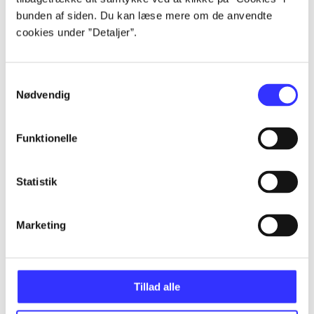
Artikler
bunden af siden. Du kan læse mere om de anvendte
Alle registrerede artikler fordelt på udgivelser
cookies under ”Detaljer”.
...
Samtykkevalg
Nødvendig
...
Funktionelle
...
Statistik
...
Marketing
...
Tillad alle