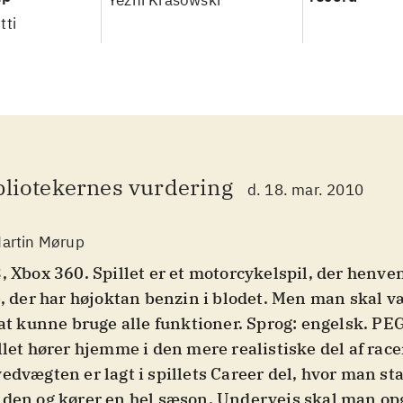
Yezhi Krasowski
tti
bliotekernes vurdering
d. 18. mar. 2010
artin Mørup
, Xbox 360. Spillet er et motorcykelspil, der henven
e, der har højoktan benzin i blodet. Men man skal v
 at kunne bruge alle funktioner. Sprog: engelsk. PEG
llet hører hjemme i den mere realistiske del af race
edvægten er lagt i spillets Career del, hvor man sta
den og kører en hel sæson. Undervejs skal man op