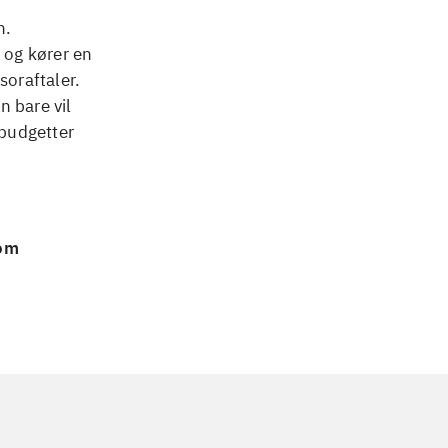
n.
 og kører en
oraftaler.
n bare vil
budgetter
 om