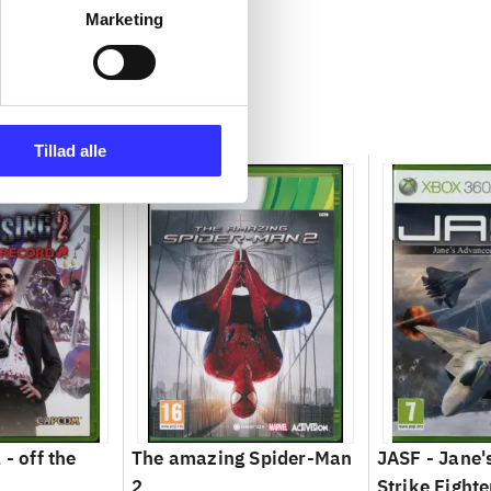
Marketing
Tillad alle
 - off the
The amazing Spider-Man
JASF - Jane
2
Strike Fighte