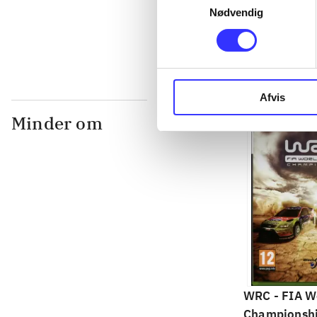
Nødvendig
...
Afvis
Minder om
WRC - FIA Wo
Championsh