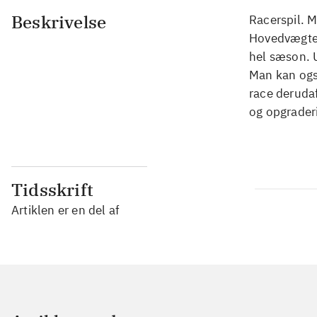
Beskrivelse
Racerspil. M
Hovedvægten 
hel sæson. 
Man kan også
race deruda
og opgraderi
Tidsskrift
Artiklen er en del af