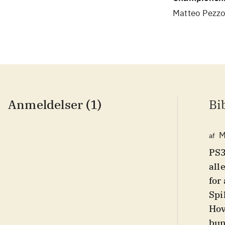
Matteo Pezzo
Anmeldelser (1)
Bi
M
af
PS3
all
for
Spi
Hov
bun