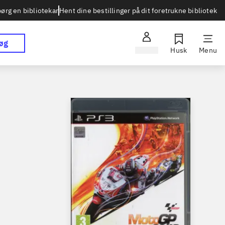
Hent dine bestillinger på dit foretrukne bibliotek
ørg en bibliotekar
øg
Log ind
Husk
Menu