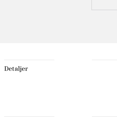
Detaljer
...
...
...
...