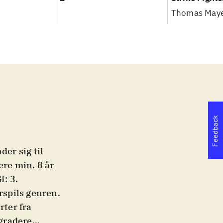
Thomas May
Feedback
der sig til
ære min. 8 år
I: 3
.
rspils genren.
rter fra
gradere