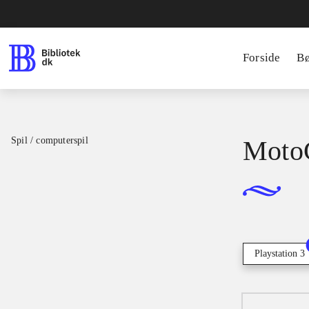
Forside
B
Spil / computerspil
Moto
Playstation 3