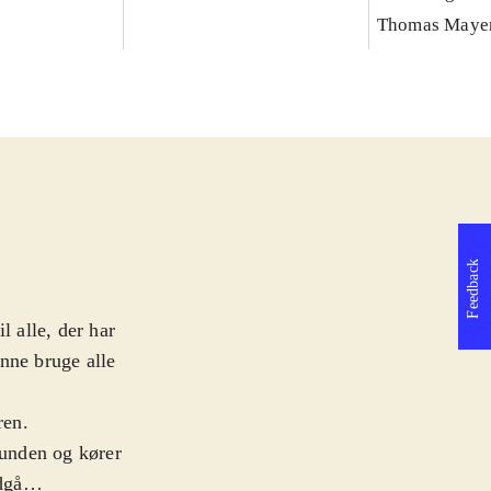
Thomas Maye
Feedback
l alle, der har
nne bruge alle
ren.
bunden og kører
dgå