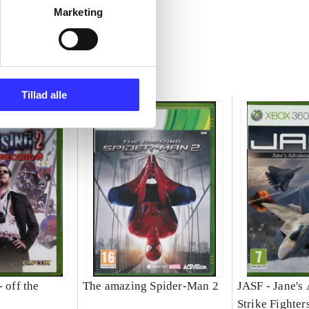
Marketing
Tillad alle
- off the
The amazing Spider-Man 2
JASF - Jane's
Strike Fighter