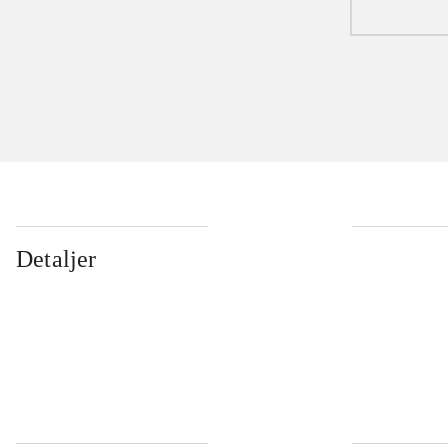
Detaljer
...
...
...
...