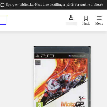
Spørg en bibliotekar
Hent dine bestillinger på dit foretrukne bibliotek
Log ind
Husk
Menu