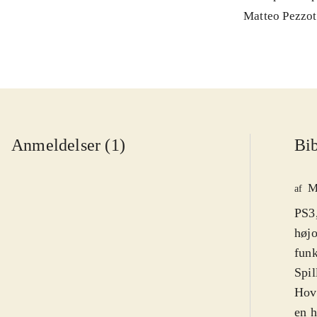
Matteo Pezzot
Anmeldelser (1)
Bib
M
af
PS3,
højo
funk
Spil
Hove
en h