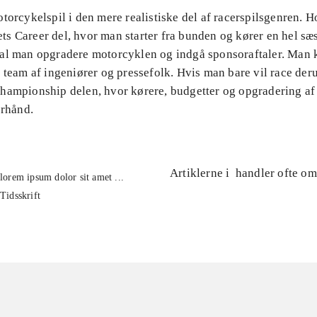
otorcykelspil i den mere realistiske del af racerspilsgenren.
llets Career del, hvor man starter fra bunden og kører en hel sæ
al man opgradere motorcyklen og indgå sponsoraftaler. Man 
 team af ingeniører og pressefolk. Hvis man bare vil race der
hampionship delen, hvor kørere, budgetter og opgradering a
orhånd.
Artiklerne i
handler ofte om
lorem ipsum dolor sit amet ...
Tidsskrift