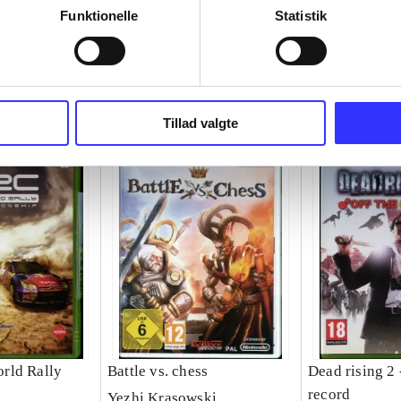
Funktionelle
Statistik
Tillad valgte
rld Rally
Battle vs. chess
Dead rising 2 
p
record
Yezhi Krasowski