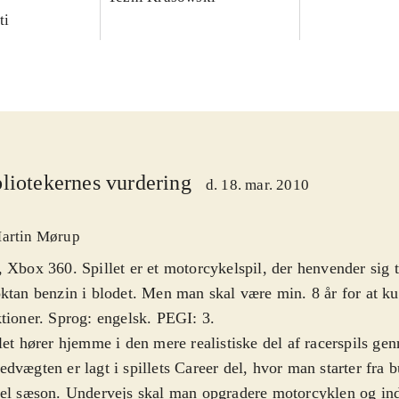
ti
liotekernes vurdering
d. 18. mar. 2010
artin Mørup
 Xbox 360. Spillet er et motorcykelspil, der henvender sig ti
ktan benzin i blodet. Men man skal være min. 8 år for at ku
tioner. Sprog: engelsk. PEGI: 3
.
let hører hjemme i den mere realistiske del af racerspils gen
dvægten er lagt i spillets Career del, hvor man starter fra 
el sæson. Undervejs skal man opgradere motorcyklen og in