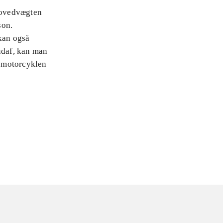
 Hovedvægten
son.
kan også
udaf, kan man
f motorcyklen