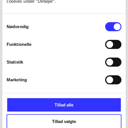
cookies under ”Detaljer”.
...
Samtykkevalg
...
Nødvendig
...
Funktionelle
...
Statistik
...
Marketing
Tillad alle
Minder om
Tillad valgte