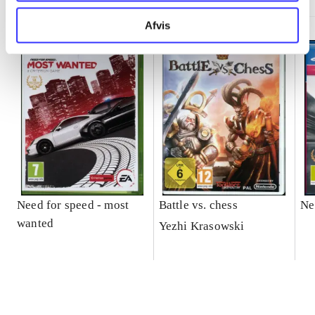
Afvis
Need for speed - most
Battle vs. chess
Ne
wanted
Yezhi Krasowski