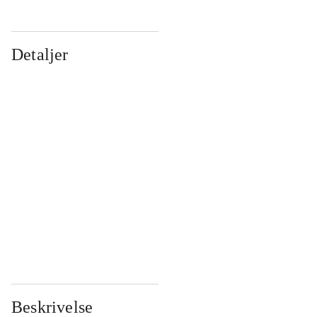
Detaljer
...
...
...
...
...
...
...
...
...
...
...
...
Beskrivelse