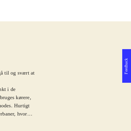
Feedback
å til og svært at
kt i de
bruges kørere,
erbaner, hvor
bart er spillet