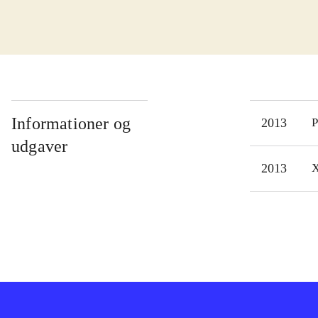
let at 
som 
rang
muli
spil
i sp
Informationer og
2013
P
real
udgaver
man 
2013
X
virk
Tidl
Supe
Moto
mors
nødv