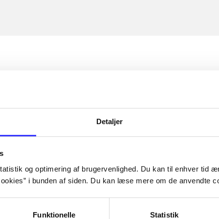
Detaljer
s
atistik og optimering af brugervenlighed. Du kan til enhver tid æn
ookies” i bunden af siden. Du kan læse mere om de anvendte co
Funktionelle
Statistik