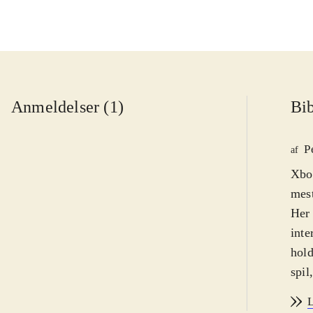
Anmeldelser (1)
Bib
P
af
Xbox
mest
Her 
inte
hold fra de 
spil
man i 
L
mens