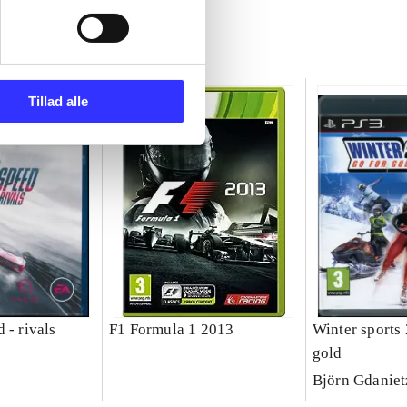
Tillad alle
 - rivals
F1 Formula 1 2013
Winter sports 
gold
Björn Gdaniet