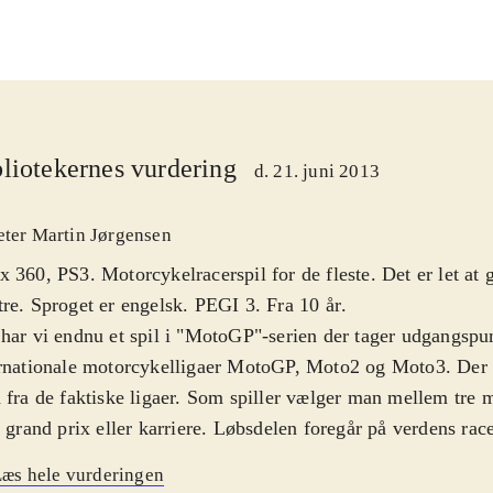
liotekernes vurdering
d. 21. juni 2013
eter Martin Jørgensen
 360, PS3. Motorcykelracerspil for de fleste. Det er let at g
re. Sproget er engelsk. PEGI 3. Fra 10 år
.
har vi endnu et spil i "MotoGP"-serien der tager udgangspun
rnationale motorcykelligaer MotoGP, Moto2 og Moto3. Der 
faktiske ligaer. Som spiller vælger man mellem tre modes. Hurtigt
, grand prix eller karriere. Løbsdelen foregår på verdens rac
indædt kamp kæmper om førstepladsen. Man klamrer sig til motorcykler,
æs hele vurderingen
 man forsøger at forfine sin køreteknik til at vinde. Umiddel