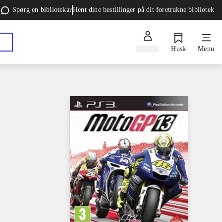
Spørg en bibliotekar
Hent dine bestillinger på dit foretrukne bibliotek
Log ind
Husk
Menu