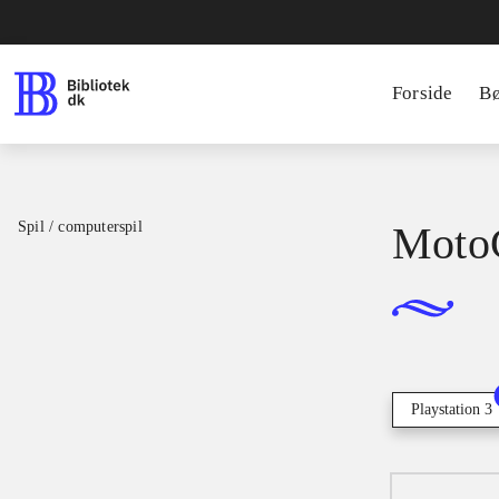
Forside
B
Spil / computerspil
Moto
Playstation 3