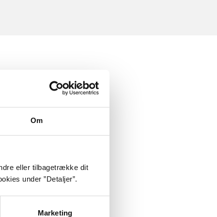
Om
dre eller tilbagetrække dit
okies under ”Detaljer”.
Marketing