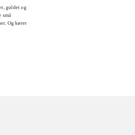
r, guldet og
e små
ner. Og kører