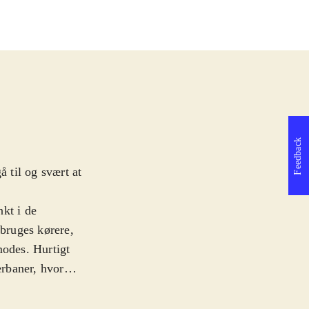
Feedback
å til og svært at
kt i de
bruges kørere,
erbaner, hvor
bart er spillet