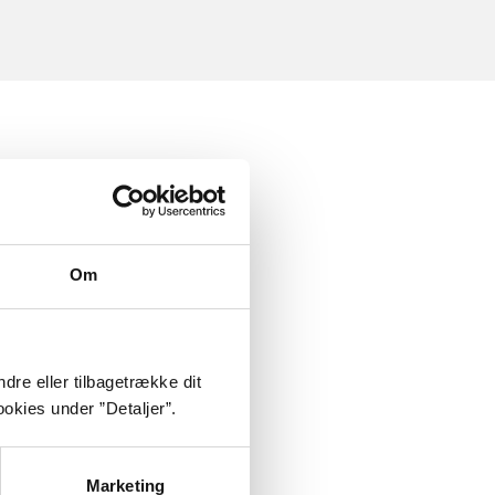
Om
dre eller tilbagetrække dit
okies under ”Detaljer”.
Marketing