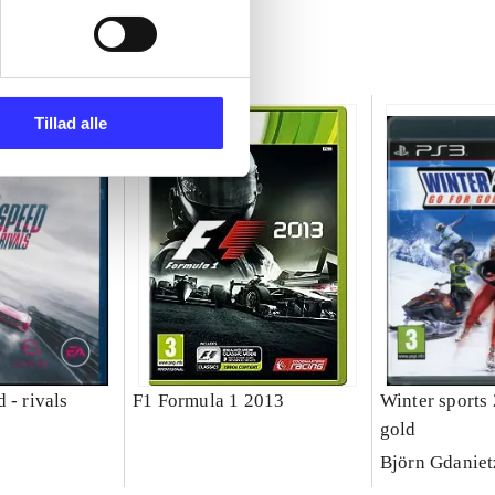
Tillad alle
 - rivals
F1 Formula 1 2013
Winter sports 
gold
Björn Gdaniet