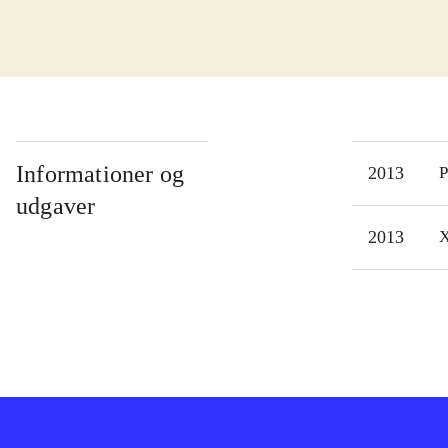
let at 
som 
rang
muli
spil
i sp
Informationer og
2013
P
real
udgaver
man 
2013
X
virk
Tidl
Supe
Moto
mors
nødv