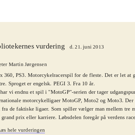
liotekernes vurdering
d. 21. juni 2013
eter Martin Jørgensen
 360, PS3. Motorcykelracerspil for de fleste. Det er let at g
re. Sproget er engelsk. PEGI 3. Fra 10 år
.
har vi endnu et spil i "MotoGP"-serien der tager udgangspun
rnationale motorcykelligaer MotoGP, Moto2 og Moto3. Der 
faktiske ligaer. Som spiller vælger man mellem tre modes. Hurtigt
, grand prix eller karriere. Løbsdelen foregår på verdens rac
indædt kamp kæmper om førstepladsen. Man klamrer sig til motorcykler,
æs hele vurderingen
 man forsøger at forfine sin køreteknik til at vinde. Umiddel