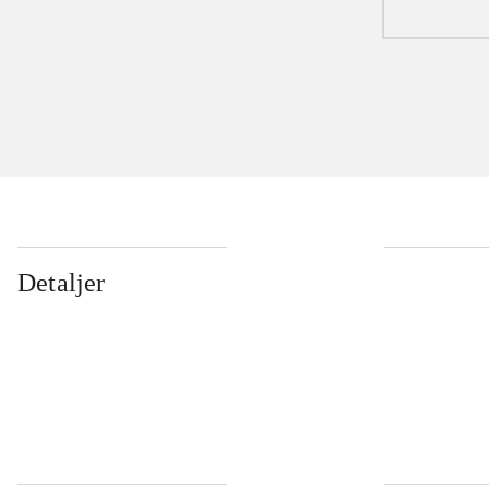
Detaljer
...
...
...
...