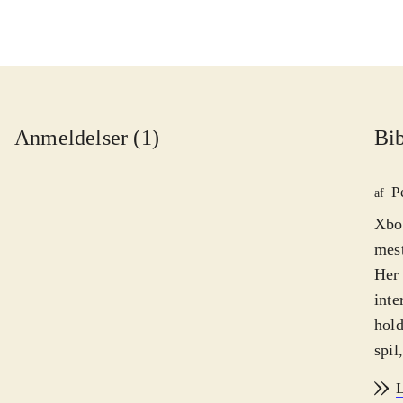
Anmeldelser (1)
Bib
P
af
Xbox
mest
Her 
inte
hold fra de 
spil
man i 
L
mens