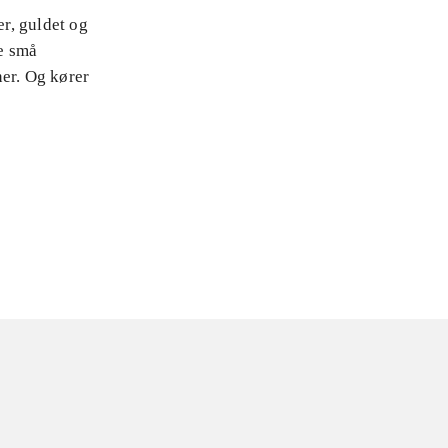
r, guldet og
e små
ner. Og kører