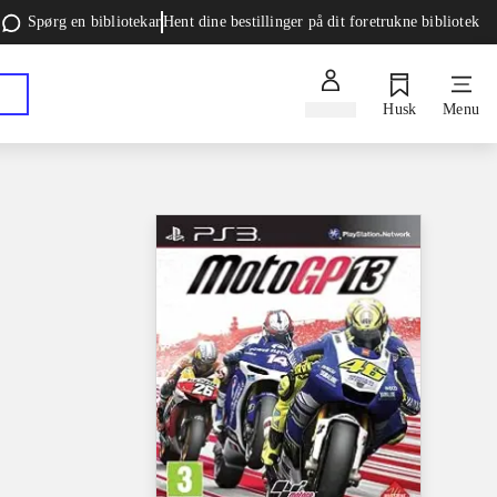
Spørg en bibliotekar
Hent dine bestillinger på dit foretrukne bibliotek
Log ind
Husk
Menu