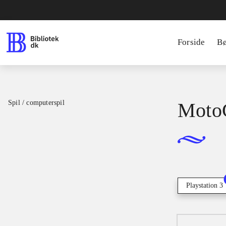
Forside
B
Spil / computerspil
Moto
Playstation 3