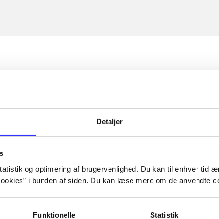
Detaljer
s
atistik og optimering af brugervenlighed. Du kan til enhver tid æn
ookies” i bunden af siden. Du kan læse mere om de anvendte co
Funktionelle
Statistik