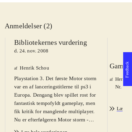
Anmeldelser (2)
Bibliotekernes vurdering
d. 24. nov. 2008
Feedback
Game r
Henrik Schou
af
Playstation 3. Det første Motor storm
Henrik
af
var en af lanceringstitlerne til ps3 i
Nr. 95 
Europa. Dengang blev spillet rost for
fantastisk tempofyldt gameplay, men
Læs an
fik kritik for manglende multiplayer.
Nu er efterfølgeren Motor storm -
Pacific rift udkommet, og det retter