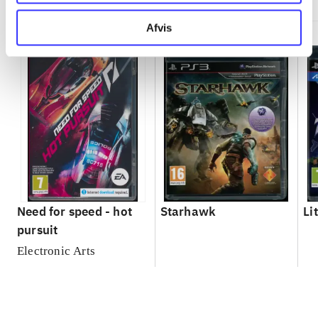
Afvis
Need for speed - hot
Starhawk
Li
pursuit
Electronic Arts