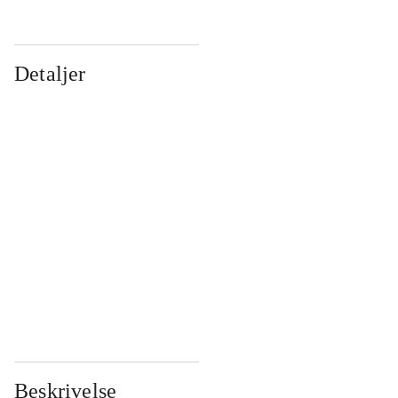
Detaljer
...
...
...
...
...
...
...
...
...
...
...
...
Beskrivelse