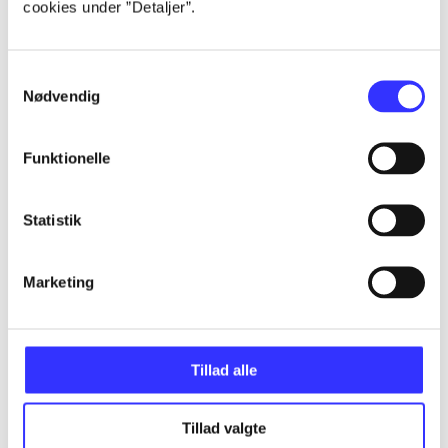
cookies under ”Detaljer”.
...
Samtykkevalg
...
Nødvendig
...
Funktionelle
...
Statistik
...
Marketing
Tillad alle
Minder om
Tillad valgte