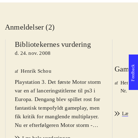
Anmeldelser (2)
Bibliotekernes vurdering
d. 24. nov. 2008
Feedback
Game r
Henrik Schou
af
Playstation 3. Det første Motor storm
Henrik
af
var en af lanceringstitlerne til ps3 i
Nr. 95 
Europa. Dengang blev spillet rost for
fantastisk tempofyldt gameplay, men
Læs an
fik kritik for manglende multiplayer.
Nu er efterfølgeren Motor storm -
Pacific rift udkommet, og det retter