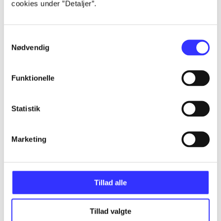
cookies under ”Detaljer”.
...
Samtykkevalg
...
Nødvendig
...
Funktionelle
...
Statistik
...
Marketing
Tillad alle
Minder om
Tillad valgte