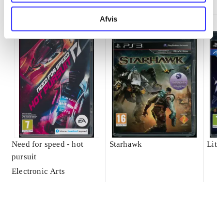
Afvis
Need for speed - hot
Starhawk
Lit
pursuit
Electronic Arts