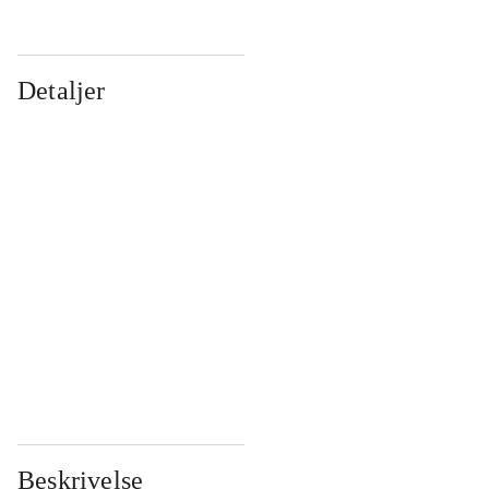
Detaljer
...
...
...
...
...
...
...
...
...
...
...
...
Beskrivelse