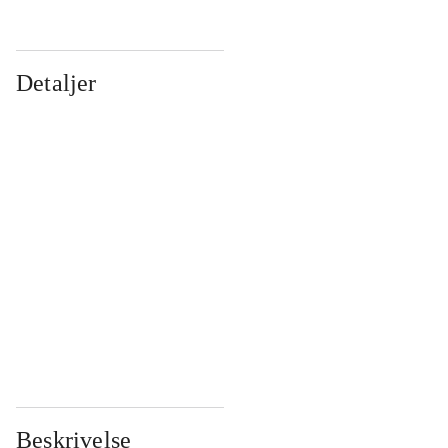
Detaljer
...
...
...
...
...
...
...
...
...
...
...
...
Beskrivelse