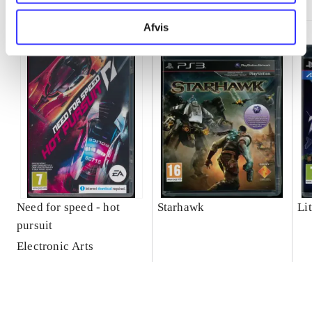
Afvis
Need for speed - hot
Starhawk
Lit
pursuit
Electronic Arts