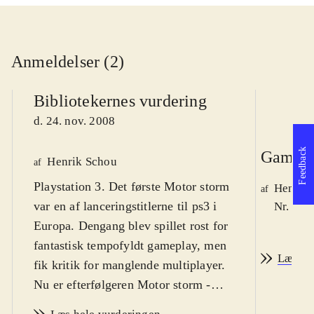
Anmeldelser (2)
Bibliotekernes vurdering
d. 24. nov. 2008
Feedback
Game r
Henrik Schou
af
Playstation 3. Det første Motor storm
Henrik
af
var en af lanceringstitlerne til ps3 i
Nr. 95 
Europa. Dengang blev spillet rost for
fantastisk tempofyldt gameplay, men
Læs an
fik kritik for manglende multiplayer.
Nu er efterfølgeren Motor storm -
Pacific rift udkommet, og det retter