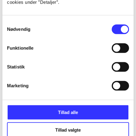
cookies under ”Detaljer”.
...
Samtykkevalg
...
Nødvendig
...
Funktionelle
...
Statistik
...
Marketing
Tillad alle
Minder om
Tillad valgte