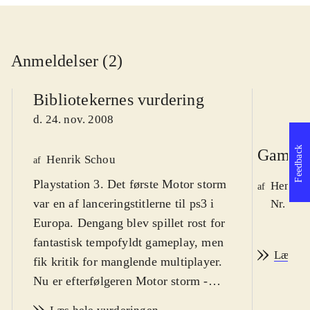
Anmeldelser (2)
Bibliotekernes vurdering
d. 24. nov. 2008
Feedback
Game r
Henrik Schou
af
Playstation 3. Det første Motor storm
Henrik
af
var en af lanceringstitlerne til ps3 i
Nr. 95 
Europa. Dengang blev spillet rost for
fantastisk tempofyldt gameplay, men
Læs an
fik kritik for manglende multiplayer.
Nu er efterfølgeren Motor storm -
Pacific rift udkommet, og det retter