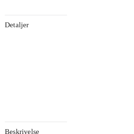
Detaljer
...
...
...
...
...
...
...
...
...
...
...
...
Beskrivelse