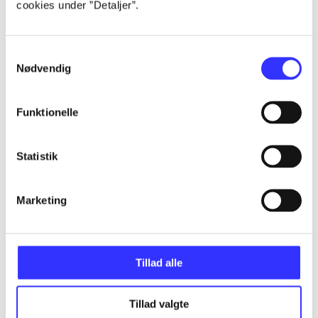
cookies under ”Detaljer”.
...
Samtykkevalg
...
Nødvendig
...
Funktionelle
...
Statistik
...
Marketing
Tillad alle
Minder om
Tillad valgte