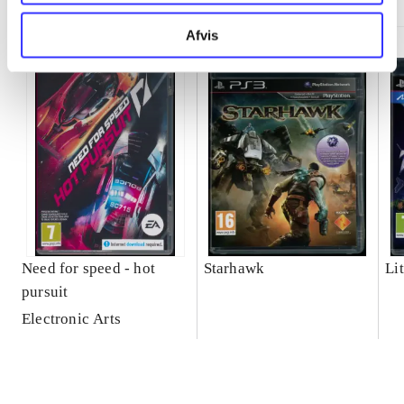
Afvis
Need for speed - hot
Starhawk
Lit
pursuit
Electronic Arts