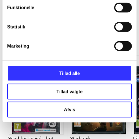
Funktionelle
Statistik
Minder om
Marketing
Tillad alle
Tillad valgte
Afvis
Need for speed - hot
Starhawk
Lit