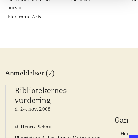
pursuit
Electronic Arts
Anmeldelser (2)
Bibliotekernes
vurdering
d. 24. nov. 2008
Game 
Henrik Schou
af
Henrik
af
Playstation 3. Det første Motor storm