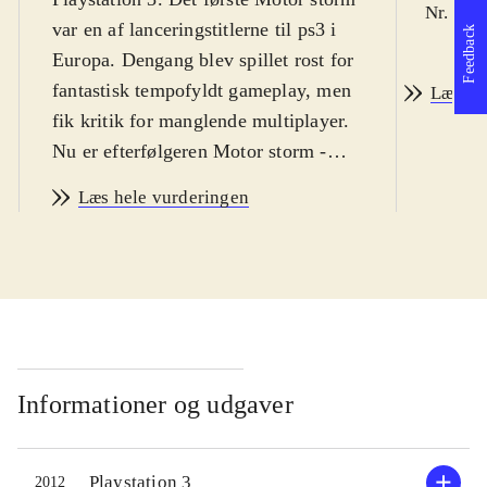
Nr. 95 
var en af lanceringstitlerne til ps3 i
Feedback
Europa. Dengang blev spillet rost for
fantastisk tempofyldt gameplay, men
Læs an
fik kritik for manglende multiplayer.
Nu er efterfølgeren Motor storm -
Pacific rift udkommet, og det retter
Læs hele vurderingen
op på alle problemerne. I stedet for at
køre racerløb i en ørken, er spillet
flyttet til en frodig tropeø, hvor man
igen skal køre racerløb i en lang
række køretøjer. Der er syv klasser af
køretøjer, der spænder fra
motorcykler over rallybiler til
Informationer og udgaver
lastbiler. Som i det første spil spiller
omgivelserne meget ind under løbene
Playstation 3
2012
- fx kan motorcyklerne kommer til at