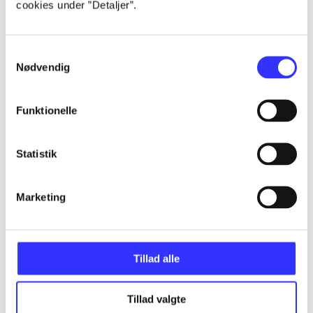
cookies under ”Detaljer”.
...
Samtykkevalg
...
Nødvendig
...
Funktionelle
...
Statistik
...
Marketing
Tillad alle
Minder om
Tillad valgte