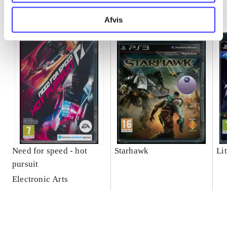
Afvis
Need for speed - hot
Starhawk
Lit
pursuit
Electronic Arts