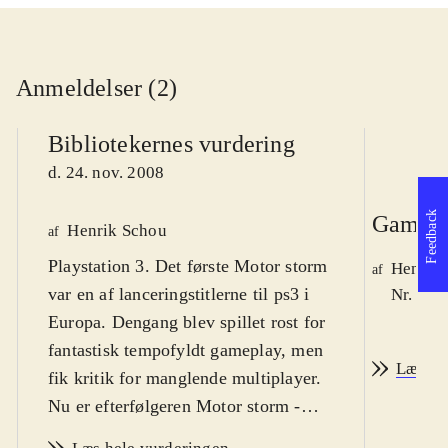
Anmeldelser (2)
Bibliotekernes vurdering
d. 24. nov. 2008
Feedback
Game r
Henrik Schou
af
Playstation 3. Det første Motor storm
Henrik
af
var en af lanceringstitlerne til ps3 i
Nr. 95 
Europa. Dengang blev spillet rost for
fantastisk tempofyldt gameplay, men
Læs an
fik kritik for manglende multiplayer.
Nu er efterfølgeren Motor storm -
Pacific rift udkommet, og det retter