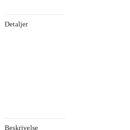
Detaljer
...
...
...
...
...
...
...
...
...
...
...
...
Beskrivelse