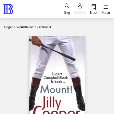
Søg
Log ind
Husk
Menu
Bøger / skønlitteratur / romaner