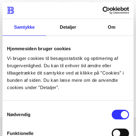
father, it is not just Gav who is attracted to her: a
returning Rupert finds himself dangerously tempted.
Samtykke
Detaljer
Om
Tidsskrift
Hjemmesiden bruger cookies
Artiklen er en del af
Vi bruger cookies til besøgsstatistik og optimering af
brugervenlighed. Du kan til enhver tid ændre eller
lorem ipsum dolor sit amet ...
tilbagetrække dit samtykke ved at klikke på ”Cookies” i
Tidsskrift
bunden af siden. Du kan læse mere om de anvendte
cookies under ”Detaljer”.
Artiklerne i
handler ofte om
Samtykkevalg
Nødvendig
Funktionelle