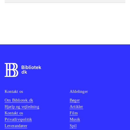
Kontakt os
Afdelinger
Om Bibliotek.dk
Bøger
Hjælp og vejledning
Artikler
Kontakt os
Film
Privatlivspolitik
Musik
Leverandører
Spil