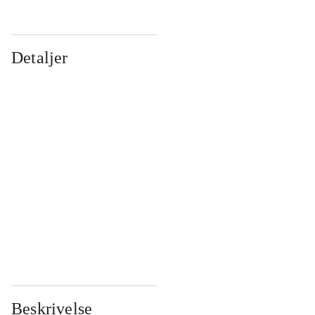
Detaljer
...
...
...
...
...
...
...
...
...
...
...
...
Beskrivelse