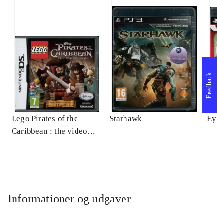
Feedback
Lego Pirates of the
Starhawk
Ey
Caribbean : the video
game
Informationer og udgaver