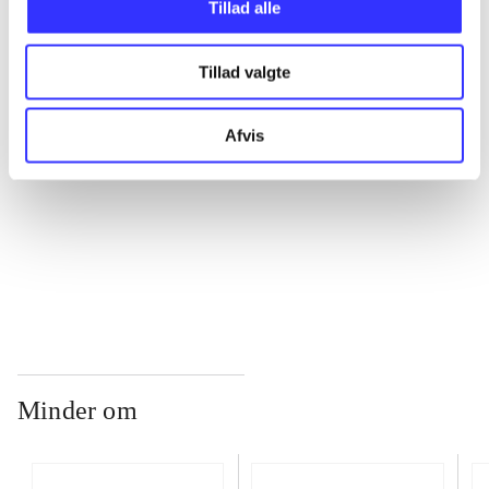
Tillad alle
...
Tillad valgte
...
Afvis
...
...
Minder om