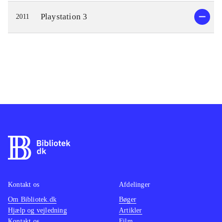
Playstation 3
2011
Kontakt os
Afdelinger
Om Bibliotek.dk
Bøger
Hjælp og vejledning
Artikler
Kontakt os
Film