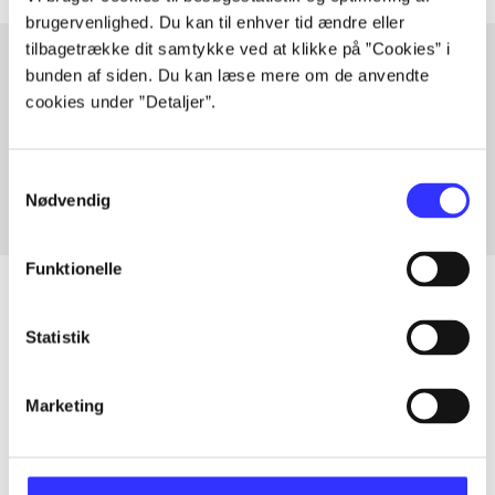
brugervenlighed. Du kan til enhver tid ændre eller
tilbagetrække dit samtykke ved at klikke på ”Cookies” i
bunden af siden. Du kan læse mere om de anvendte
cookies under ”Detaljer”.
Artikler med samme emner
Fra
Samtykkevalg
Nødvendig
Funktionelle
Statistik
Artikler
Alle registrerede artikler fordelt på udgivelser
Marketing
...