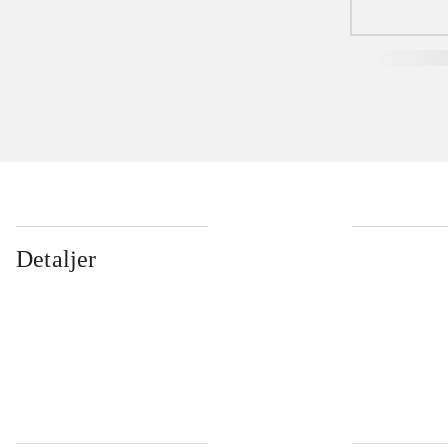
Detaljer
...
...
...
...