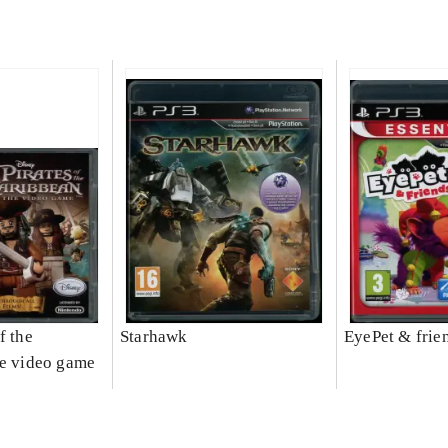
f the
Starhawk
EyePet & frie
he video game