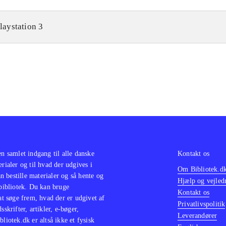
laystation 3
en samlet indgang til alle danske
Kontakt os
erialer og til hvad der udgives i
Om Bibliotek.d
 bestille materialer og så hente og
Hjælp og vejled
 bibliotek. Du kan bruge
Kontakt os
 at søge frem, hvad der er udgivet af
Privatlivspolitik
sskrifter, artikler, e-bøger,
Leverandører
bliotek.dk er altså ikke et fysisk