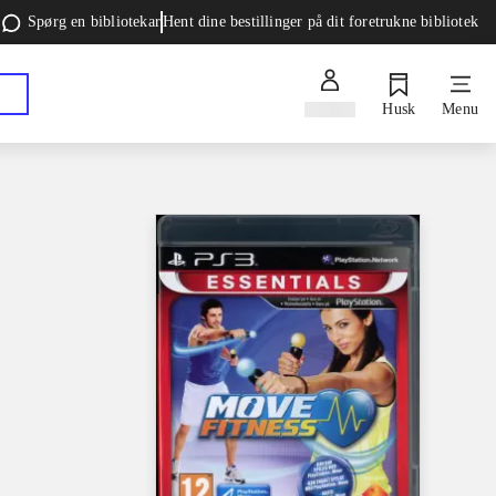
Spørg en bibliotekar
Hent dine bestillinger på dit foretrukne bibliotek
Log ind
Husk
Menu