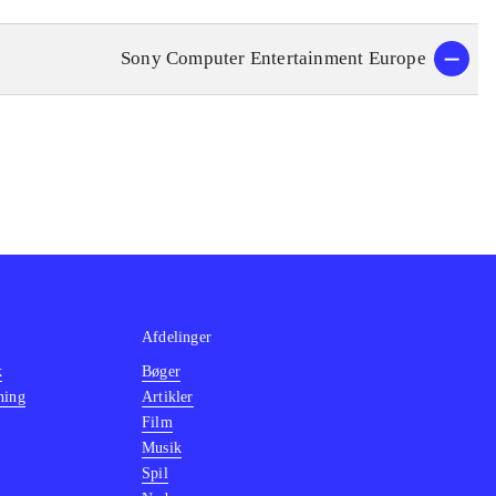
Sony Computer Entertainment Europe
Afdelinger
k
Bøger
ning
Artikler
Film
Musik
Spil