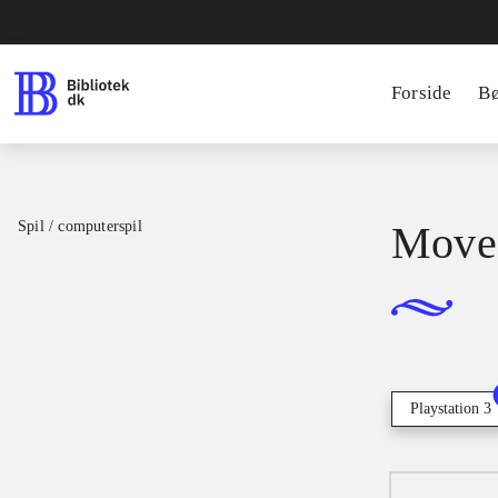
Forside
B
Spil / computerspil
Move 
Playstation 3