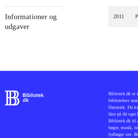
Informationer og
2011
P
udgaver
Bibliotek.dk er 
bibliotekers mat
Danmark. Du kan
låne på dit eget
Bibliotek.dk til
bøger, musik, tid
lydbøger osv. Bi