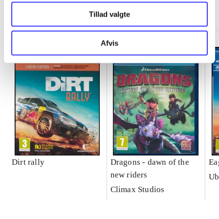
Minder om
Tillad valgte
Afvis
Dirt rally
Dragons - dawn of the
Ea
new riders
Ub
Climax Studios