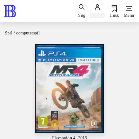
Søg
Log ind
Husk
Menu
Spil / computerspil
Playstation 4, 2016