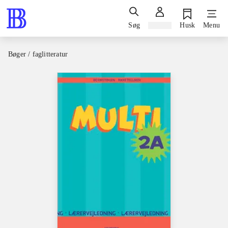
Søg
Log ind
Husk
Menu
Bøger / faglitteratur