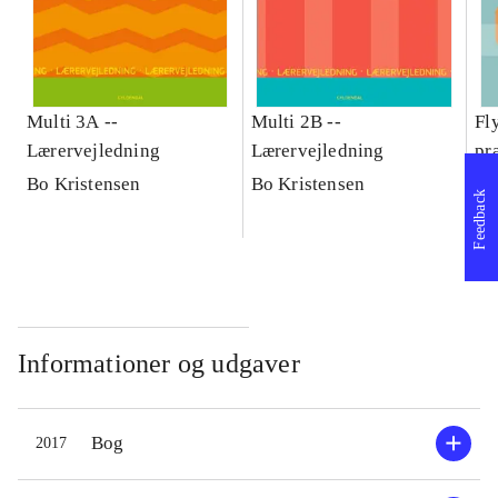
Multi 3A --
Multi 2B --
Fl
Lærervejledning
Lærervejledning
pra
og
Bo Kristensen
Bo Kristensen
Ge
Feedback
Informationer og udgaver
Bog
2017