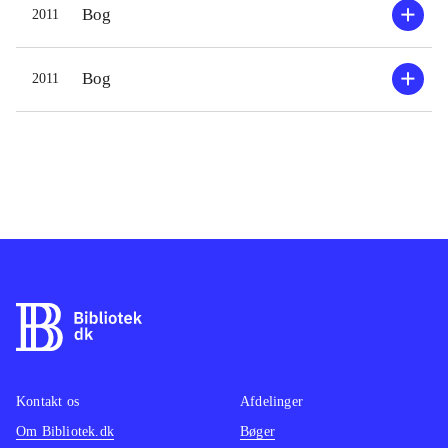
Bog
2011
Bog
2011
Kontakt os
Afdelinger
Om Bibliotek.dk
Bøger