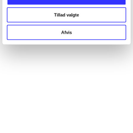
Tillad valgte
Artikler
Afvis
Alle registrerede artikler fordelt på udgivelser
...
...
...
...
...