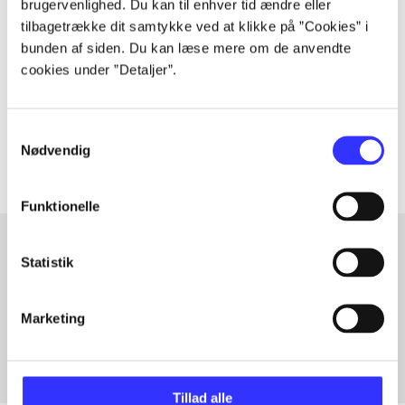
brugervenlighed. Du kan til enhver tid ændre eller
Artiklen er en del af
tilbagetrække dit samtykke ved at klikke på ”Cookies” i
bunden af siden. Du kan læse mere om de anvendte
cookies under ”Detaljer”.
lorem ipsum dolor sit amet ...
Tidsskrift
Artiklerne i
handler ofte om
Samtykkevalg
Nødvendig
Funktionelle
Statistik
Artikler med samme emner
Fra
Marketing
Tillad alle