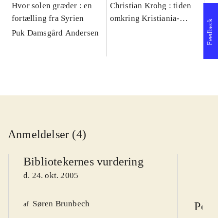
Hvor solen græder : en
Christian Krohg : tiden
Mu
fortælling fra Syrien
omkring Kristiania-
fa
Feedback
Bohemen
Puk Damsgård Andersen
Bo
Anmeldelser (4)
Bibliotekernes vurdering
d. 24. okt. 2005
Søren Brunbech
Poli
af