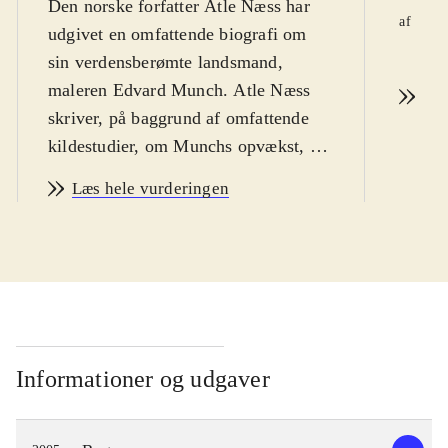
Den norske forfatter Atle Næss har
Mic
af
udgivet en omfattende biografi om
d. 5
sin verdensberømte landsmand,
maleren Edvard Munch. Atle Næss
Læ
skriver, på baggrund af omfattende
kildestudier, om Munchs opvækst, liv
og karriere og om den lange vej til
Læs hele vurderingen
anerkendelse. Vi hører om Munchs
alkoholproblemer, hans paranoia, og
forholdet til familie, venner og ikke
mindst til kvinderne. Men først og
fremmest handler den om Munchs
kunst, og en afgørende pointe hos
Næss er at vise hvordan Munch
Informationer og udgaver
formår at omsætte sit smertefulde
indre liv og sit ofte problematiske