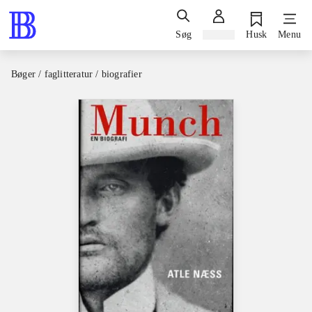
Søg
Log ind
Husk
Menu
Bøger / faglitteratur / biografier