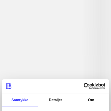
Tidsskrift
Artiklen er en del af
lorem ipsum dolor sit amet ...
Tidsskrift
Artiklerne i
handler ofte om
Artikler med samme emner
Fra
Samtykke
Detaljer
Om