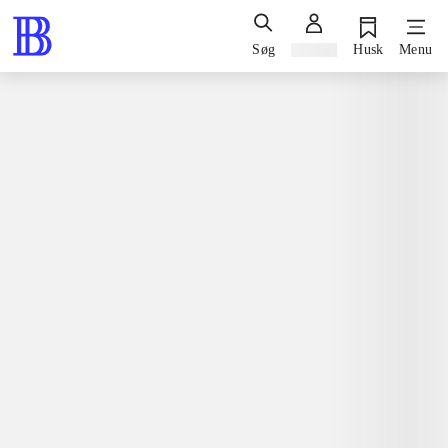
Søg
Log ind
Husk
Menu
Bøger / skønlitteratur / romaner