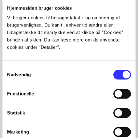
Hjemmesiden bruger cookies
Vi bruger cookies til besøgsstatistik og optimering af
brugervenlighed. Du kan til enhver tid ændre eller
tilbagetrække dit samtykke ved at klikke på ”Cookies” i
Artikler
bunden af siden. Du kan læse mere om de anvendte
cookies under ”Detaljer”.
Alle registrerede artikler fordelt på udgivelser
...
Samtykkevalg
...
Nødvendig
...
...
...
Funktionelle
Statistik
A Canon Clement mystery
Gå til serien
Marketing