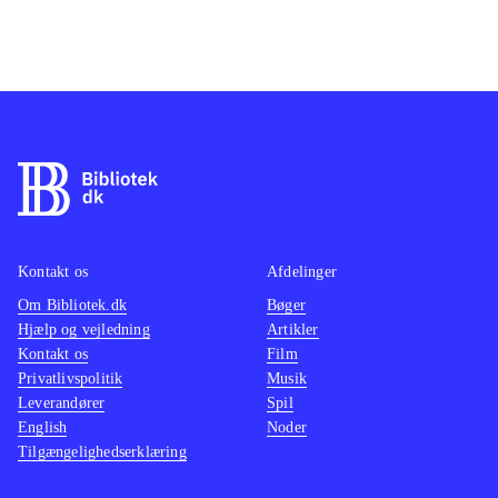
Kontakt os
Afdelinger
Om Bibliotek.dk
Bøger
Hjælp og vejledning
Artikler
Kontakt os
Film
Privatlivspolitik
Musik
Leverandører
Spil
English
Noder
Tilgængelighedserklæring