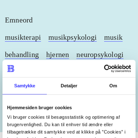
Emneord
musikterapi
musikpsykologi
musik
behandling
hjernen
neuropsykologi
Samtykke
Detaljer
Om
Lignende emneord
heste
børnebøger
ridning
hestesygdomme
vokal
Hjemmesiden bruger cookies
Vi bruger cookies til besøgsstatistik og optimering af
brugervenlighed. Du kan til enhver tid ændre eller
tilbagetrække dit samtykke ved at klikke på ”Cookies” i