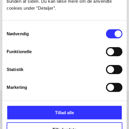
bunden af siden. Du kan læse mere om de anvendte
cookies under ”Detaljer”.
Tidsskrift
Samtykkevalg
Artiklen er en del af
Nødvendig
lorem ipsum dolor sit amet ...
Funktionelle
Tidsskrift
Artiklerne i
handler ofte om
Statistik
Marketing
Artikler med samme emner
Tillad alle
Fra