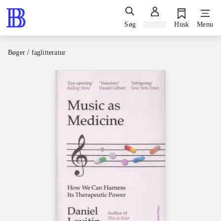
Søg
Log ind
Husk
Menu
Bøger / faglitteratur