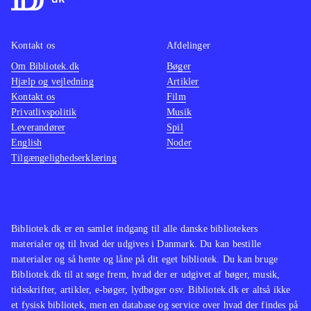
konsollens netværk. Især i
spil i 
multiplayerdelen kommer spillet til
var de
sin ret, hvor man kan fornemme at
styring
Kontakt os
Afdelinger
man spiller mod mennesker og ikke
præcis
Om Bibliotek.dk
Bøger
computere. Grafikken er set pænere
Hjælp og vejledning
Artikler
Kontakt os
og musikken er en blandet omgang
Film
Privatlivspolitik
Musik
metal, der giver den rette
Leverandører
Spil
adrenalinstemning
.
English
Noder
MX vs. ATV-serien findes på
Tilgængelighedserklæring
bibliotekerne og har nydt pæn
popularitet
.
MX vs. ATV alive er et hæderligt
Bibliotek.dk er en samlet indgang til alle danske bibliotekers
spil uden at være prangende. De der
materialer og til hvad der udgives i Danmark. Du kan bestille
tager det med hjem vil givetvis få sig
materialer og så hente og låne på dit eget bibliotek. Du kan bruge
timers underholdning, men nogen
Bibliotek.dk til at søge frem, hvad der er udgivet af bøger, musik,
tidsskrifter, artikler, e-bøger, lydbøger osv. Bibliotek.dk er altså ikke
nødvendighed i spilsamlingen er det
et fysisk bibliotek, men en database og service over hvad der findes på