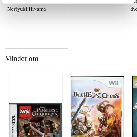
Soul Calibur IV
Metro 2033
Sai
Noriyuki Hiyama
th
Minder om