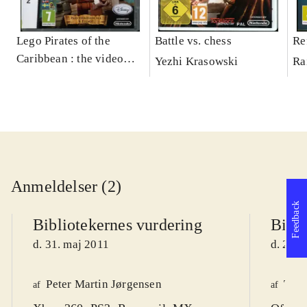
Lego Pirates of the
Battle vs. chess
Re
Caribbean : the video
Yezhi Krasowski
Ra
game
Anmeldelser (2)
Feedback
Bibliotekernes vurdering
Bibli
d. 31. maj 2011
d. 24. 
Peter Martin Jørgensen
Tho
af
af