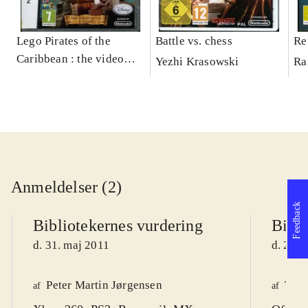
Lego Pirates of the
Battle vs. chess
Re
Caribbean : the video
Yezhi Krasowski
Ra
game
Anmeldelser (2)
Feedback
Bibliotekernes vurdering
Bibli
d. 31. maj 2011
d. 24. 
Peter Martin Jørgensen
Tho
af
af