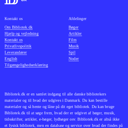
konsollens netværk. Især i
spil i 
multiplayerdelen kommer spillet til
var de
sin ret, hvor man kan fornemme at
styring
Kontakt os
Afdelinger
man spiller mod mennesker og ikke
præcis
Om Bibliotek.dk
Bøger
computere. Grafikken er set pænere
Hjælp og vejledning
Artikler
Kontakt os
og musikken er en blandet omgang
Film
Privatlivspolitik
Musik
metal, der giver den rette
Leverandører
Spil
adrenalinstemning
.
English
Noder
MX vs. ATV-serien findes på
Tilgængelighedserklæring
bibliotekerne og har nydt pæn
popularitet
.
MX vs. ATV alive er et hæderligt
Bibliotek.dk er en samlet indgang til alle danske bibliotekers
spil uden at være prangende. De der
materialer og til hvad der udgives i Danmark. Du kan bestille
tager det med hjem vil givetvis få sig
materialer og så hente og låne på dit eget bibliotek. Du kan bruge
timers underholdning, men nogen
Bibliotek.dk til at søge frem, hvad der er udgivet af bøger, musik,
tidsskrifter, artikler, e-bøger, lydbøger osv. Bibliotek.dk er altså ikke
nødvendighed i spilsamlingen er det
et fysisk bibliotek, men en database og service over hvad der findes på