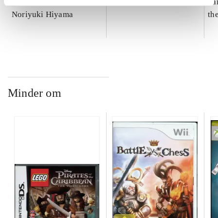
Soul Calibur IV
Metro 2033
Sai
Noriyuki Hiyama
th
Minder om