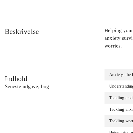
Beskrivelse
Helping youn
anxiety surv
worries.
Anxiety: the 
Indhold
Seneste udgave, bog
Understandin
Tackling anxi
Tackling anxi
Tackling worr
Being mindfu