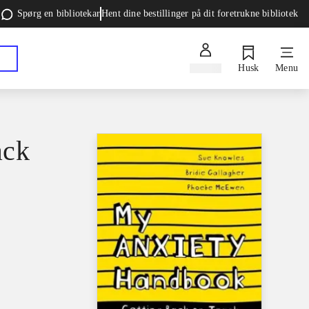
Spørg en bibliotekar
Hent dine bestillinger på dit foretrukne bibliotek
Log ind
Husk
Menu
ack