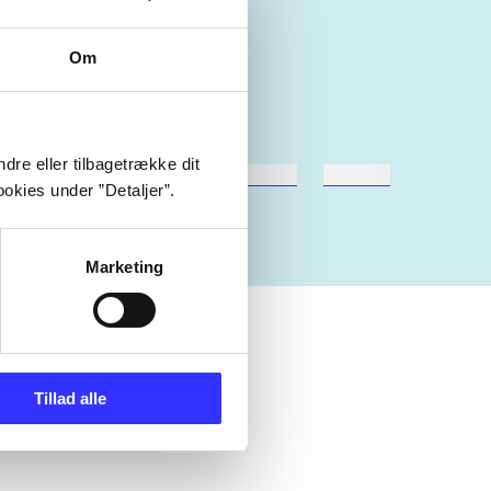
Om
dre eller tilbagetrække dit
hestesport
træning
skolebøger
hesteavl
okies under ”Detaljer”.
Marketing
Tillad alle