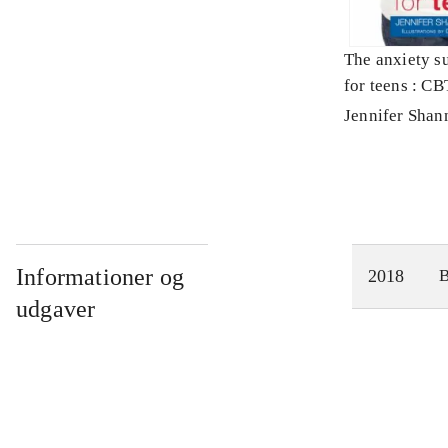
The anxiety s
for teens : CBT
overcome fear
Jennifer Shan
panic
Informationer og
2018
udgaver