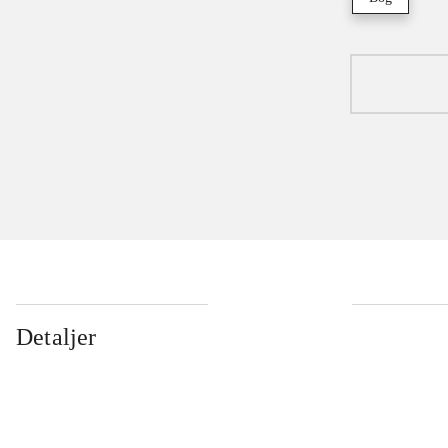
Detaljer
...
...
...
...