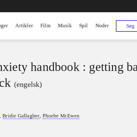
øger
Artikler
Film
Musik
Spil
Noder
Søg
xiety handbook : getting b
ack
(engelsk)
,
,
Bridie Gallagher
Phoebe McEwen