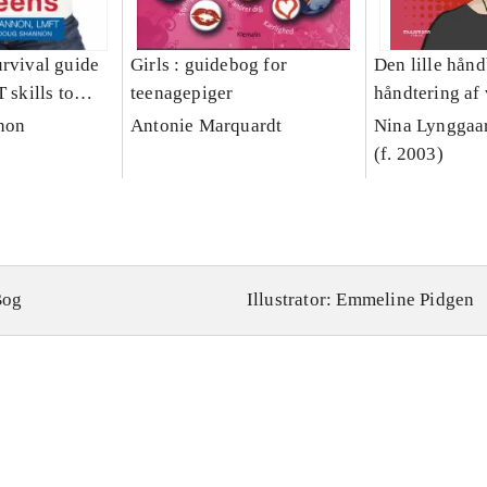
urvival guide
Girls : guidebog for
Den lille hån
 skills to
teenagepiger
håndtering af
, worry, &
forældre : hvo
non
Antonie Marquardt
Nina Lynggaa
altid teenager
(f. 2003)
Bog
Illustrator: Emmeline Pidgen