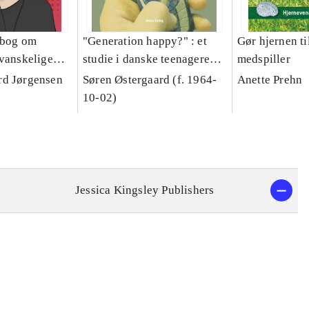
dbog om
"Generation happy?" : et
Gør hjernen ti
 vanskelige
studie i danske teenageres
medspiller
rfor er det
hverdagsliv, værdier og
rd Jørgensen
Søren Østergaard (f. 1964-
Anette Prehn
ens skyld?
livstolkning
10-02)
Jessica Kingsley Publishers