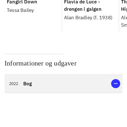
Fangirl Down
Flavia de Luce -
Th
drengen i galgen
Hi
Tessa Bailey
Alan Bradley (f. 1938)
Al
Sm
Informationer og udgaver
Bog
2022