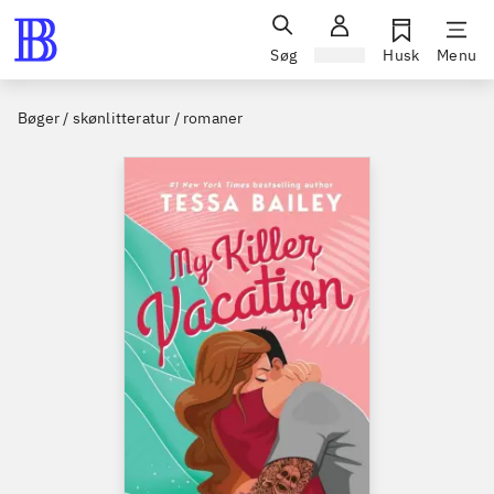
Søg
Log ind
Husk
Menu
Bøger / skønlitteratur / romaner