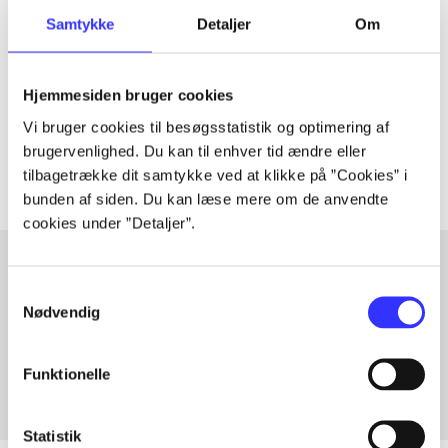
Artiklen er en del af
Samtykke
Detaljer
Om
lorem ipsum dolor sit amet ...
Hjemmesiden bruger cookies
Tidsskrift
Vi bruger cookies til besøgsstatistik og optimering af
Artiklerne i
handler ofte om
brugervenlighed. Du kan til enhver tid ændre eller
tilbagetrække dit samtykke ved at klikke på ”Cookies” i
bunden af siden. Du kan læse mere om de anvendte
cookies under ”Detaljer”.
Samtykkevalg
Artikler med samme emner
Nødvendig
Fra
Funktionelle
Statistik