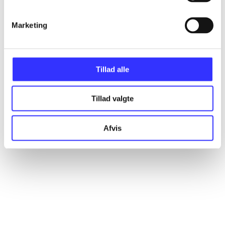
Marketing
Artikler
Alle registrerede artikler fordelt på udgivelser
Tillad alle
...
Tillad valgte
...
Afvis
...
...
...